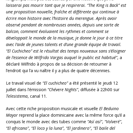
laisserai pas mourir tant que je respirerai. “The King is Back” est
une proposition nouvelle, fraîche et différente qui continue à
écrire mon histoire avec l’histoire du merengue. Après avoir
observé pendant de nombreuses années, depuis une sorte de
balcon, comment évoluaient les rythmes et comment se
développait le monde de la musique,
je donne le jour à
ce titre
avec l’aide de jeunes talents et d’une grande équipe de travail.
“El Cuchicheo”
est le résultat des temps nouveaux sans s’éloigner
de l’essence de Wilfrido Vargas auquel le public est habitué”
, a
déclaré Wilfrido à propos de sa décision de retourner à
l’endroit qui l’a vu naître il y a plus de quatre décennies.
Le travail visuel de
“El cuchicheo”
a été présenté le jeudi 12
juillet dans l’émission
“Chévere Nights”
, diffusée à 22h00 sur
Telesistema
, canal 11.
Avec cette riche proposition musicale et visuelle
El Beduino
Mayor
reprend la place dominicaine avec la même force qu’il a
conquis le monde avec des tubes comme
“
Así así”
,
“Volveré”
,
“El africano”
,
“El loco y la luna”
,
“El jardinero”
,
“El baile del