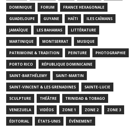
DOMINIQUE
FORUM
FRANCE HEXAGONALE
GUADELOUPE
GUYANE
HAÏTI
ILES CAÏMANS
JAMAÏQUE
LES BAHAMAS
LITTÉRATURE
MARTINIQUE
MONTSERRAT
MUSIQUE
PATRIMOINE & TRADITION
PEINTURE
PHOTOGRAPHIE
PORTO RICO
RÉPUBLIQUE DOMINICAINE
SAINT-BARTHÉLEMY
SAINT-MARTIN
SAINT-VINCENT & LES GRENADINES
SAINTE-LUCIE
SCULPTURE
THÉÂTRE
TRINIDAD & TOBAGO
VENEZUELA
VIDÉOS
ZONE 1
ZONE 2
ZONE 3
ÉDITORIAL
ÉTATS-UNIS
ÉVÉNEMENT