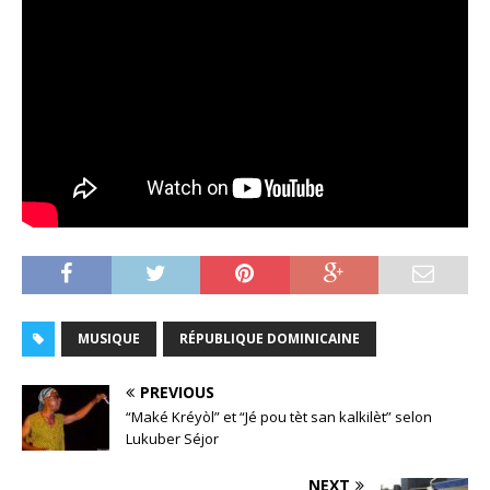
MUSIQUE
RÉPUBLIQUE DOMINICAINE
PREVIOUS
“Maké Kréyòl” et “Jé pou tèt san kalkilèt” selon
Lukuber Séjor
NEXT