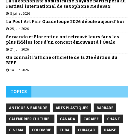
La saxophoniste dominicaine Nayade participera au
Festival international de saxophone MedeSax
5 juillet 2026
La Pool Art Fair Guadeloupe 2026 débute aujourd’hui
25 juin 2026
Servando et Florentino ont retrouvé leurs fans les
plus fidèles lors d’un concert émouvant à l’Óvalo
21 juin 2026
On connaît l’affiche officielle de la 21e édition du
BIFF
14 juin 2026
TOPICS
ANTIGUE & BARBUDE
ARTS PLASTIQUES
BARBADE
CALENDRIER CULTUREL
CANADA
CARAÏBE
CHANT
CINÉMA
COLOMBIE
CUBA
CURAÇAO
DANSE