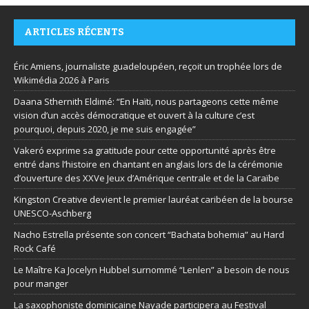
ARTICLES RÉCENTS
Éric Amiens, journaliste guadeloupéen, reçoit un trophée lors de
Wikimédia 2026 à Paris
Daana Sthernith Eldimé: “En Haïti, nous partageons cette même
vision d’un accès démocratique et ouvert à la culture c’est
pourquoi, depuis 2020, je me suis engagée”
Vakeró exprime sa gratitude pour cette opportunité après être
entré dans l’histoire en chantant en anglais lors de la cérémonie
d’ouverture des XXVe Jeux d’Amérique centrale et de la Caraïbe
Kingston Creative devient le premier lauréat caribéen de la bourse
UNESCO-Aschberg
Nacho Estrella présente son concert “Bachata bohemia” au Hard
Rock Café
Le Maître Ka Jocelyn Hubbel surnommé “Lenlen” a besoin de nous
pour manger
La saxophoniste dominicaine Nayade participera au Festival