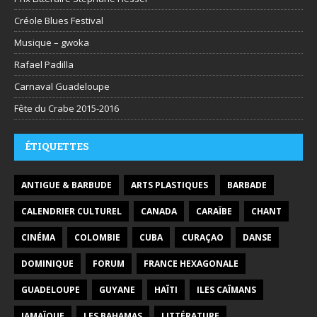
Créole Blues Festival
Musique – gwoka
Rafael Padilla
Carnaval Guadeloupe
Fête du Crabe 2015-2016
ÉTIQUETTES
ANTIGUE & BARBUDE
ARTS PLASTIQUES
BARBADE
CALENDRIER CULTUREL
CANADA
CARAÏBE
CHANT
CINÉMA
COLOMBIE
CUBA
CURAÇAO
DANSE
DOMINIQUE
FORUM
FRANCE HEXAGONALE
GUADELOUPE
GUYANE
HAÏTI
ILES CAÏMANS
JAMAÏQUE
LES BAHAMAS
LITTÉRATURE