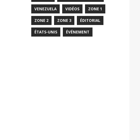
VENEZUELA
VIDÉOS
ZONE 1
ZONE 2
ZONE 3
ÉDITORIAL
ÉTATS-UNIS
ÉVÉNEMENT