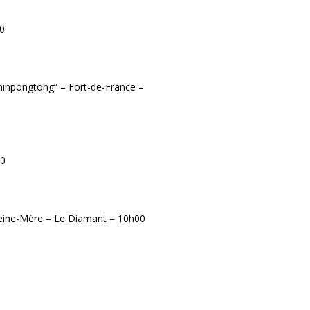
00
hinpongtong” – Fort-de-France –
30
 Reine-Mère – Le Diamant – 10h00