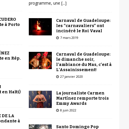
programme, une
[...]
SCUDERO
Carnaval de Guadeloupe:
e à Porto
les “carnavaliers” ont
incinéré le Roi Vaval
7 mars 2019
ÍNEZ
Carnaval de Guadeloupe:
e en Rép.
le dimanche soir,
l’ambiance du Mas, c’est à
L’Assainissement!
27 janvier 2020
N
 en Haïti)
La journaliste Carmen
Martínez remporte trois
Emmy Awards
8 juin 2022
 DE LA
ondante à
Santo Domingo Pop