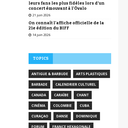
leurs fans les plus fidèles lors d’un
concert émouvant à l’Óvalo
21 juin 2026
On connaît l’affiche officielle de la
21e édition du BIFF
14 juin 2026
TOPICS
ANTIGUE & BARBUDE
ARTS PLASTIQUES
BARBADE
CALENDRIER CULTUREL
CANADA
CARAÏBE
CHANT
CINÉMA
COLOMBIE
CUBA
CURAÇAO
DANSE
DOMINIQUE
FORUM
FRANCE HEXAGONALE