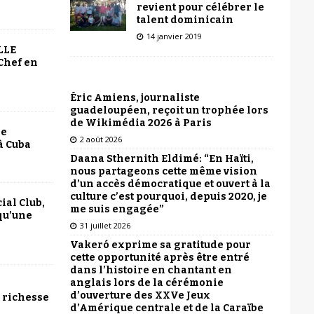
revient pour célébrer le
talent dominicain
14 janvier 2019
LLE
Chef en
Éric Amiens, journaliste
guadeloupéen, reçoit un trophée lors
de Wikimédia 2026 à Paris
le
2 août 2026
à Cuba
Daana Sthernith Eldimé: “En Haïti,
nous partageons cette même vision
d’un accès démocratique et ouvert à la
culture c’est pourquoi, depuis 2020, je
ial Club,
me suis engagée”
qu’une
31 juillet 2026
Vakeró exprime sa gratitude pour
cette opportunité après être entré
dans l’histoire en chantant en
anglais lors de la cérémonie
d’ouverture des XXVe Jeux
 richesse
d’Amérique centrale et de la Caraïbe