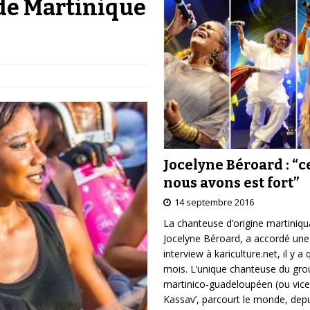
de Martinique
Jocelyne Béroard : “c
nous avons est fort”
14 septembre 2016
La chanteuse d’origine martiniqu
Jocelyne Béroard, a accordé une
interview à kariculture.net, il y a
mois. L’unique chanteuse du gr
martinico-guadeloupéen (ou vice
Kassav’, parcourt le monde, depu