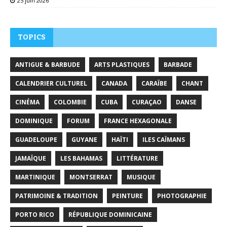
25 juin 2026
TOPICS
ANTIGUE & BARBUDE
ARTS PLASTIQUES
BARBADE
CALENDRIER CULTUREL
CANADA
CARAÏBE
CHANT
CINÉMA
COLOMBIE
CUBA
CURAÇAO
DANSE
DOMINIQUE
FORUM
FRANCE HEXAGONALE
GUADELOUPE
GUYANE
HAÏTI
ILES CAÏMANS
JAMAÏQUE
LES BAHAMAS
LITTÉRATURE
MARTINIQUE
MONTSERRAT
MUSIQUE
PATRIMOINE & TRADITION
PEINTURE
PHOTOGRAPHIE
PORTO RICO
RÉPUBLIQUE DOMINICAINE