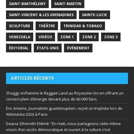
SAINT-BARTHÉLEMY
SAINT-MARTIN
SAINT-VINCENT & LES GRENADINES
SAINTE-LUCIE
SCULPTURE
THÉÂTRE
TRINIDAD & TOBAGO
VENEZUELA
VIDÉOS
ZONE 1
ZONE 2
ZONE 3
ÉDITORIAL
ÉTATS-UNIS
ÉVÉNEMENT
ARTICLES RÉCENTS
Shaggy enflamme le Reggae Land au Royaume-Uni en offrant un
concert plein d’énergie devant plus de 60 000 fans
Éric Amiens, journaliste guadeloupéen, reçoit un trophée lors de
Wikimédia 2026 à Paris
Daana Sthernith Eldimé: “En Haïti, nous partageons cette même
vision d’un accès démocratique et ouvert à la culture c’est