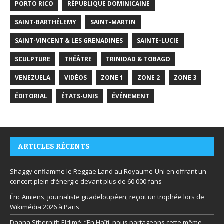
PORTO RICO
RÉPUBLIQUE DOMINICAINE
SAINT-BARTHÉLEMY
SAINT-MARTIN
SAINT-VINCENT & LES GRENADINES
SAINTE-LUCIE
SCULPTURE
THÉÂTRE
TRINIDAD & TOBAGO
VENEZUELA
VIDÉOS
ZONE 1
ZONE 2
ZONE 3
ÉDITORIAL
ÉTATS-UNIS
ÉVÉNEMENT
ARTICLES RÉCENTS
Shaggy enflamme le Reggae Land au Royaume-Uni en offrant un
concert plein d’énergie devant plus de 60 000 fans
Éric Amiens, journaliste guadeloupéen, reçoit un trophée lors de
Wikimédia 2026 à Paris
Daana Sthernith Eldimé: “En Haïti, nous partageons cette même