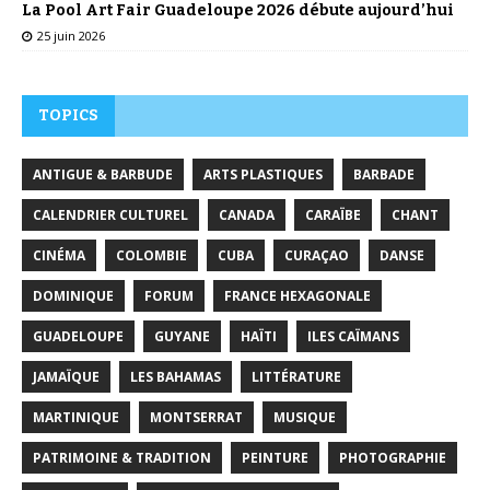
La Pool Art Fair Guadeloupe 2026 débute aujourd’hui
25 juin 2026
TOPICS
ANTIGUE & BARBUDE
ARTS PLASTIQUES
BARBADE
CALENDRIER CULTUREL
CANADA
CARAÏBE
CHANT
CINÉMA
COLOMBIE
CUBA
CURAÇAO
DANSE
DOMINIQUE
FORUM
FRANCE HEXAGONALE
GUADELOUPE
GUYANE
HAÏTI
ILES CAÏMANS
JAMAÏQUE
LES BAHAMAS
LITTÉRATURE
MARTINIQUE
MONTSERRAT
MUSIQUE
PATRIMOINE & TRADITION
PEINTURE
PHOTOGRAPHIE