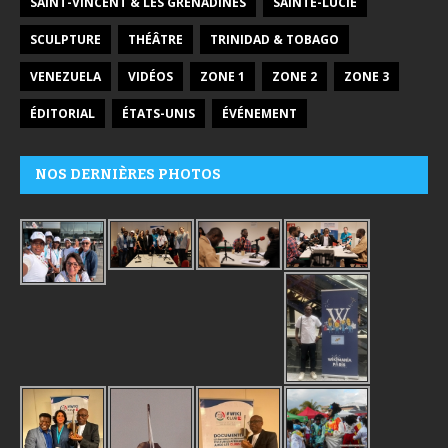
SAINT-VINCENT & LES GRENADINES
SAINTE-LUCIE
SCULPTURE
THÉÂTRE
TRINIDAD & TOBAGO
VENEZUELA
VIDÉOS
ZONE 1
ZONE 2
ZONE 3
ÉDITORIAL
ÉTATS-UNIS
ÉVÉNEMENT
NOS DERNIÈRES PHOTOS