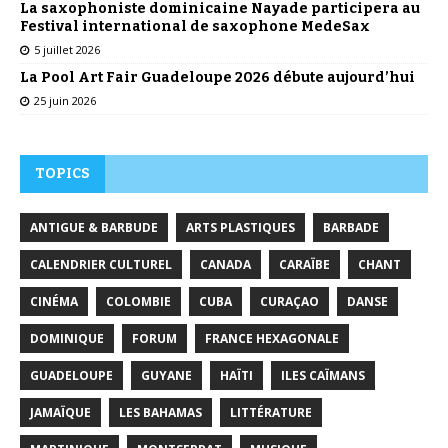
La saxophoniste dominicaine Nayade participera au
Festival international de saxophone MedeSax
5 juillet 2026
La Pool Art Fair Guadeloupe 2026 débute aujourd’hui
25 juin 2026
TOPICS
ANTIGUE & BARBUDE
ARTS PLASTIQUES
BARBADE
CALENDRIER CULTUREL
CANADA
CARAÏBE
CHANT
CINÉMA
COLOMBIE
CUBA
CURAÇAO
DANSE
DOMINIQUE
FORUM
FRANCE HEXAGONALE
GUADELOUPE
GUYANE
HAÏTI
ILES CAÏMANS
JAMAÏQUE
LES BAHAMAS
LITTÉRATURE