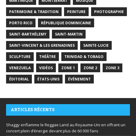
MARTINIQUE
MONTSERRAT
MUSIQUE
PATRIMOINE & TRADITION
PEINTURE
PHOTOGRAPHIE
PORTO RICO
RÉPUBLIQUE DOMINICAINE
SAINT-BARTHÉLEMY
SAINT-MARTIN
SAINT-VINCENT & LES GRENADINES
SAINTE-LUCIE
SCULPTURE
THÉÂTRE
TRINIDAD & TOBAGO
VENEZUELA
VIDÉOS
ZONE 1
ZONE 2
ZONE 3
ÉDITORIAL
ÉTATS-UNIS
ÉVÉNEMENT
ARTICLES RÉCENTS
Shaggy enflamme le Reggae Land au Royaume-Uni en offrant un
concert plein d’énergie devant plus de 60 000 fans