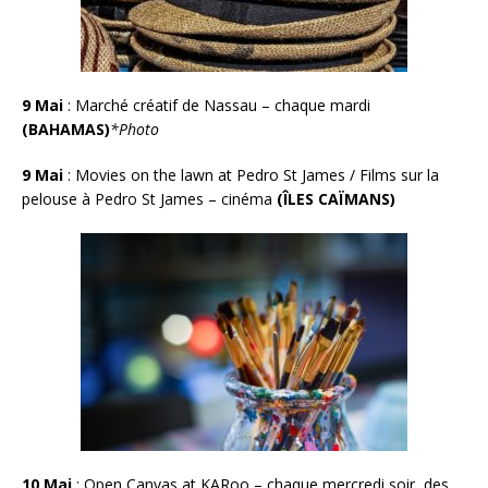
9 Mai
:
Marché créatif de Nassau – chaque mardi
(BAHAMAS)
*Photo
9 Mai
:
Movies on the lawn at Pedro St James / Films sur la
pelouse à Pedro St James – cinéma
(ÎLES CAÏMANS)
10 Mai
:
Open Canvas at KARoo – chaque mercredi soir, des