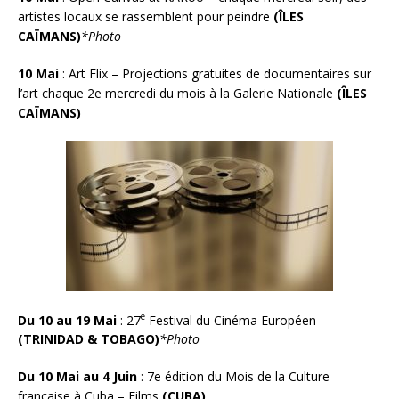
artistes locaux se rassemblent pour peindre
(ÎLES
CAÏMANS)
*Photo
10 Mai
:
Art Flix – Projections gratuites de documentaires sur
l’art chaque 2e mercredi du mois à la Galerie Nationale
(ÎLES
CAÏMANS)
e
Du 10 au 19 Mai
:
27
Festival du Cinéma Européen
(TRINIDAD & TOBAGO)
*Photo
Du 10 Mai au 4 Juin
: 7e éditi
o
n du Mois de la Culture
française à Cuba – Films
(CUBA)