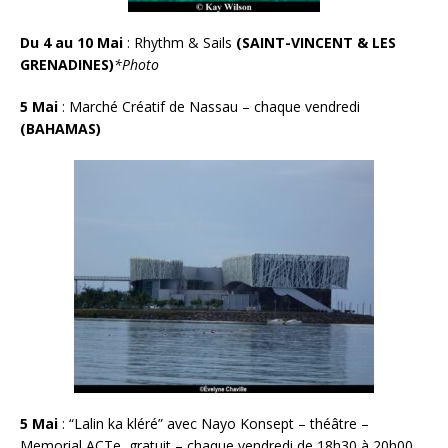
Du 4 au 10 Mai
: Rhythm & Sails
(SAINT-VINCENT & LES
GRENADINES)
*Photo
5 Mai
:
Marché Créatif de Nassau – chaque vendredi
(BAHAMAS)
5 Mai
:
“
Lalin ka kléré” avec Nayo Konsept – théâtre –
Memorial ACTe, gratuit – chaque vendredi de 18h30 à 20h00