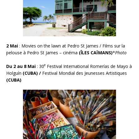
2 Mai
:
Movies on the lawn at Pedro St James / Films sur la
pelouse à Pedro St James – cinéma
(ÎLES CAÏMANS)
*
Photo
e
Du 2 au 8 Mai
: 30
Festival International Romer
í
as de Mayo à
Holgu
í
n
(CUBA) /
Festival Mondial des Jeunesses Artistiques
(CUBA)