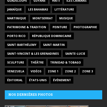
GUADELOUPE
GUYANE
HAÏTI
ILES CAÏMANS
JAMAÏQUE
LES BAHAMAS
LITTÉRATURE
MARTINIQUE
MONTSERRAT
MUSIQUE
PATRIMOINE & TRADITION
PEINTURE
PHOTOGRAPHIE
PORTO RICO
RÉPUBLIQUE DOMINICAINE
SAINT-BARTHÉLEMY
SAINT-MARTIN
SAINT-VINCENT & LES GRENADINES
SAINTE-LUCIE
SCULPTURE
THÉÂTRE
TRINIDAD & TOBAGO
VENEZUELA
VIDÉOS
ZONE 1
ZONE 2
ZONE 3
ÉDITORIAL
ÉTATS-UNIS
ÉVÉNEMENT
NOS DERNIÈRES PHOTOS