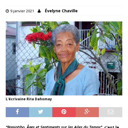
Évelyne Chaville
9 janvier 2021
L'écrivaine Rita Dahomay
“Banjotibo, Âges et Sentiments sur les Ailes du Temps”
, c’est le