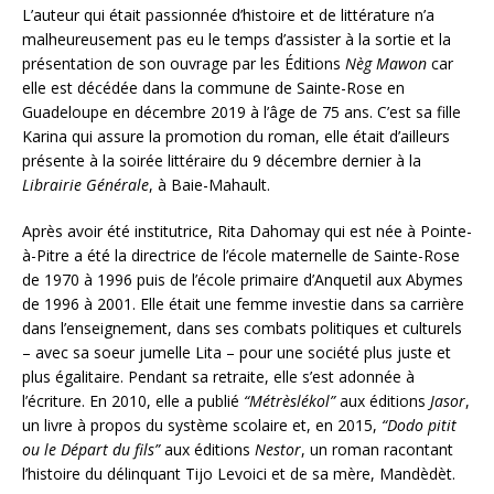
L’auteur qui était passionnée d’histoire et de littérature n’a
malheureusement pas eu le temps d’assister à la sortie et la
présentation de son ouvrage par les Éditions
Nèg Mawon
car
elle est décédée dans la commune de Sainte-Rose en
Guadeloupe en décembre 2019 à l’âge de 75 ans. C’est sa fille
Karina qui assure la promotion du roman, elle était d’ailleurs
présente à la soirée littéraire du 9 décembre dernier à la
Librairie Générale
, à Baie-Mahault.
Après avoir été institutrice, Rita Dahomay qui est née à Pointe-
à-Pitre a été la directrice de l’école maternelle de Sainte-Rose
de 1970 à 1996 puis de l’école primaire d’Anquetil aux Abymes
de 1996 à 2001. Elle était une femme investie dans sa carrière
dans l’enseignement, dans ses combats politiques et culturels
– avec sa soeur jumelle Lita – pour une société plus juste et
plus égalitaire. Pendant sa retraite, elle s’est adonnée à
l’écriture. En 2010, elle a publié
“
Métrèslékol”
aux éditions
Jasor
,
un livre à propos du système scolaire et, en 2015,
“Dodo pitit
ou le Départ du fils”
aux éditions
Nestor
, un roman racontant
l’histoire du délinquant Tijo Levoici et de sa mère, Mandèdèt.