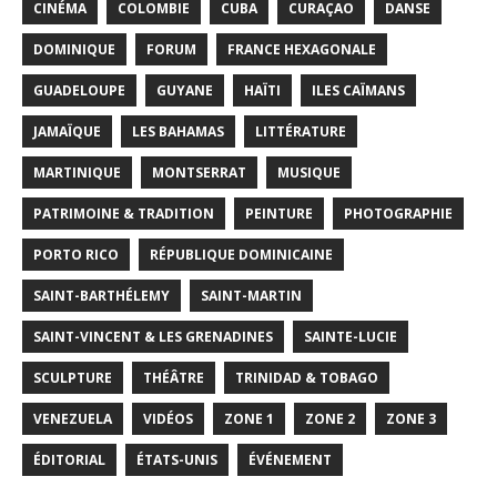
CINÉMA
COLOMBIE
CUBA
CURAÇAO
DANSE
DOMINIQUE
FORUM
FRANCE HEXAGONALE
GUADELOUPE
GUYANE
HAÏTI
ILES CAÏMANS
JAMAÏQUE
LES BAHAMAS
LITTÉRATURE
MARTINIQUE
MONTSERRAT
MUSIQUE
PATRIMOINE & TRADITION
PEINTURE
PHOTOGRAPHIE
PORTO RICO
RÉPUBLIQUE DOMINICAINE
SAINT-BARTHÉLEMY
SAINT-MARTIN
SAINT-VINCENT & LES GRENADINES
SAINTE-LUCIE
SCULPTURE
THÉÂTRE
TRINIDAD & TOBAGO
VENEZUELA
VIDÉOS
ZONE 1
ZONE 2
ZONE 3
ÉDITORIAL
ÉTATS-UNIS
ÉVÉNEMENT