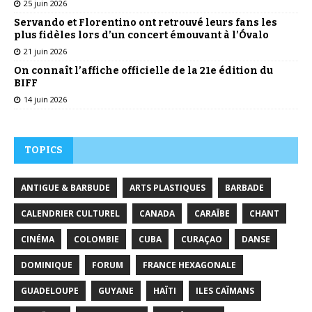
25 juin 2026
Servando et Florentino ont retrouvé leurs fans les
plus fidèles lors d’un concert émouvant à l’Óvalo
21 juin 2026
On connaît l’affiche officielle de la 21e édition du
BIFF
14 juin 2026
TOPICS
ANTIGUE & BARBUDE
ARTS PLASTIQUES
BARBADE
CALENDRIER CULTUREL
CANADA
CARAÏBE
CHANT
CINÉMA
COLOMBIE
CUBA
CURAÇAO
DANSE
DOMINIQUE
FORUM
FRANCE HEXAGONALE
GUADELOUPE
GUYANE
HAÏTI
ILES CAÏMANS