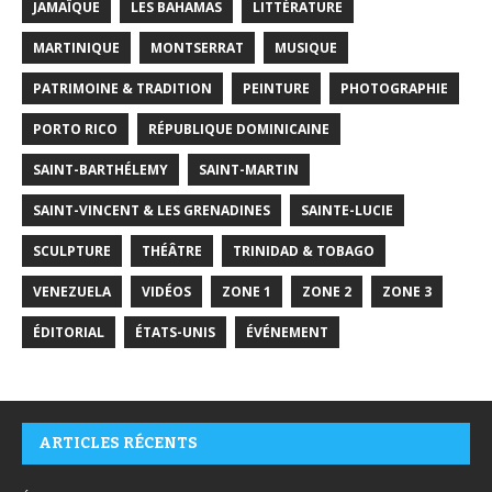
JAMAÏQUE
LES BAHAMAS
LITTÉRATURE
MARTINIQUE
MONTSERRAT
MUSIQUE
PATRIMOINE & TRADITION
PEINTURE
PHOTOGRAPHIE
PORTO RICO
RÉPUBLIQUE DOMINICAINE
SAINT-BARTHÉLEMY
SAINT-MARTIN
SAINT-VINCENT & LES GRENADINES
SAINTE-LUCIE
SCULPTURE
THÉÂTRE
TRINIDAD & TOBAGO
VENEZUELA
VIDÉOS
ZONE 1
ZONE 2
ZONE 3
ÉDITORIAL
ÉTATS-UNIS
ÉVÉNEMENT
ARTICLES RÉCENTS