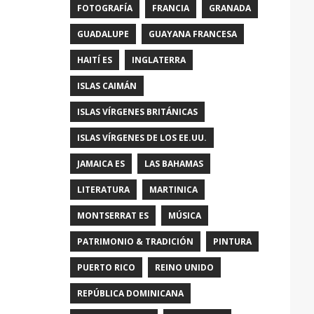
FOTOGRAFÍA
FRANCIA
GRANADA
GUADALUPE
GUAYANA FRANCESA
HAITÍ ES
INGLATERRA
ISLAS CAIMÁN
ISLAS VÍRGENES BRITÁNICAS
ISLAS VÍRGENES DE LOS EE.UU.
JAMAICA ES
LAS BAHAMAS
LITERATURA
MARTINICA
MONTSERRAT ES
MÚSICA
PATRIMONIO & TRADICIÓN
PINTURA
PUERTO RICO
REINO UNIDO
REPÚBLICA DOMINICANA