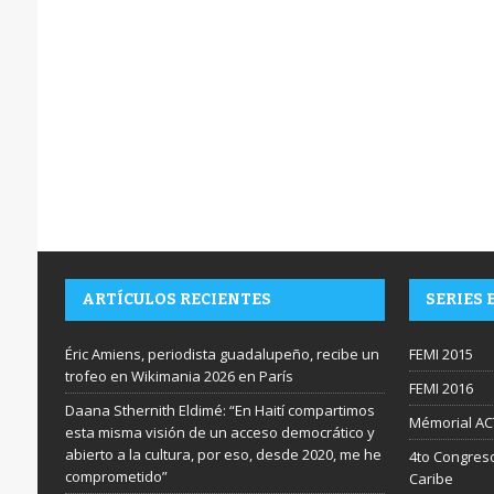
ARTÍCULOS RECIENTES
SERIES 
Éric Amiens, periodista guadalupeño, recibe un
FEMI 2015
trofeo en Wikimania 2026 en París
FEMI 2016
Daana Sthernith Eldimé: “En Haití compartimos
Mémorial AC
esta misma visión de un acceso democrático y
abierto a la cultura, por eso, desde 2020, me he
4to Congreso
comprometido”
Caribe