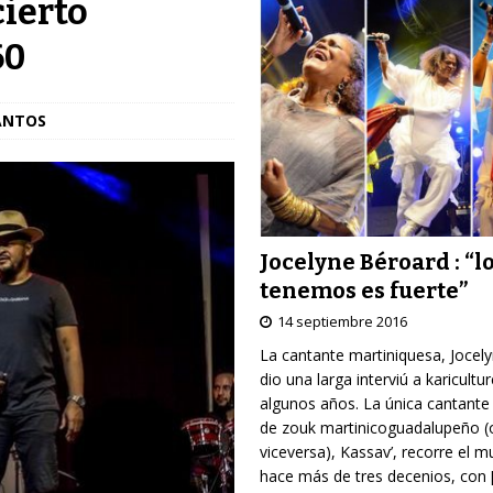
ierto
60
ANTOS
Jocelyne Béroard : “l
tenemos es fuerte”
14 septiembre 2016
La cantante martiniquesa, Jocel
dio una larga interviú a karicultu
algunos años. La única cantante
de zouk martinicoguadalupeño (
viceversa), Kassav’, recorre el 
hace más de tres decenios, con