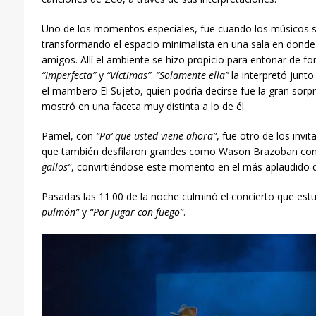
Uno de los momentos especiales, fue cuando los músicos s
transformando el espacio minimalista en una sala en donde 
amigos. Allí el ambiente se hizo propicio para entonar de fo
“Imperfecta”
y
“Víctimas”
.
“Solamente ella”
la interpretó jun
el mambero El Sujeto, quien podría decirse fue la gran sorp
mostró en una faceta muy distinta a lo de él.
Pamel, con
“Pa’ que usted viene ahora”
, fue otro de los invi
que también desfilaron grandes como Wason Brazoban con
gallos”
, convirtiéndose este momento en el más aplaudido d
Pasadas las 11:00 de la noche culminó el concierto que est
pulmón”
y
“Por jugar con fuego”
.