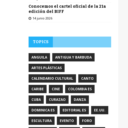
Conocemos el cartel oficial de la 21a
edición del BIFF
14 junio 2026
TOPICS
ANGUILA
ANTIGUA Y BARBUDA
ARTES PLÁSTICAS
CALENDARIO CULTURAL
CANTO
CARIBE
CINE
COLOMBIA ES
CUBA
CURAZAO
DANZA
DOMINICA ES
EDITORIAL ES
EE.UU.
ESCULTURA
EVENTO
FORO