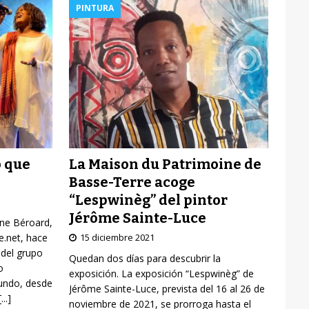
PINTURA
La Maison du Patrimoine de
o que
Basse-Terre acoge
“Lespwinèg” del pintor
Jérôme Sainte-Luce
yne Béroard,
15 diciembre 2021
re.net, hace
 del grupo
Quedan dos días para descubrir la
o
exposición. La exposición “Lespwinèg” de
mundo, desde
Jérôme Sainte-Luce, prevista del 16 al 26 de
[...]
noviembre de 2021, se prorroga hasta el