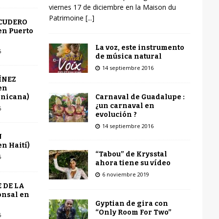
viernes 17 de diciembre en la Maison du
Patrimoine
[...]
SCUDERO
en Puerto
La voz, este instrumento
6
de música natural
14 septiembre 2016
ÍNEZ
en
Carnaval de Guadalupe :
inicana)
¿un carnaval en
6
evolución ?
14 septiembre 2016
N
n Haití)
“Tabou” de Krysstal
6
ahora tiene su vídeo
6 noviembre 2019
 DE LA
onsal en
Gyptian de gira con
“Only Room For Two”
6