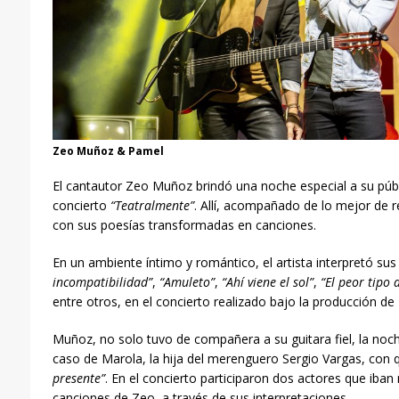
Zeo Muñoz & Pamel
El cantautor Zeo Muñoz brindó una noche especial a su púb
concierto
“Teatralmente”
. Allí, acompañado de lo mejor de re
con sus poesías transformadas en canciones.
En un ambiente íntimo y romántico, el artista interpretó s
incompatibilidad”
,
“Amuleto”
,
“Ahí viene el sol”
,
“El peor tipo 
entre otros, en el concierto realizado bajo la producción de
Muñoz, no solo tuvo de compañera a su guitara fiel, la noch
caso de Marola, la hija del merenguero Sergio Vargas, con 
presente”
. En el concierto participaron dos actores que iban 
canciones de Zeo, a través de sus interpretaciones.