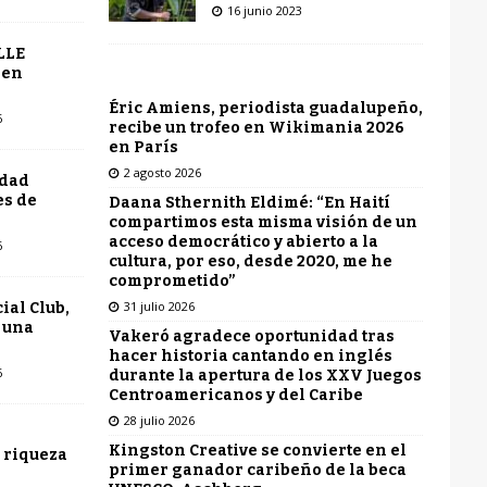
16 junio 2023
LLE
 en
Éric Amiens, periodista guadalupeño,
6
recibe un trofeo en Wikimania 2026
en París
2 agosto 2026
udad
es de
Daana Sthernith Eldimé: “En Haití
compartimos esta misma visión de un
acceso democrático y abierto a la
6
cultura, por eso, desde 2020, me he
comprometido”
31 julio 2026
ial Club,
 una
Vakeró agradece oportunidad tras
hacer historia cantando en inglés
6
durante la apertura de los XXV Juegos
Centroamericanos y del Caribe
28 julio 2026
Kingston Creative se convierte en el
 riqueza
primer ganador caribeño de la beca