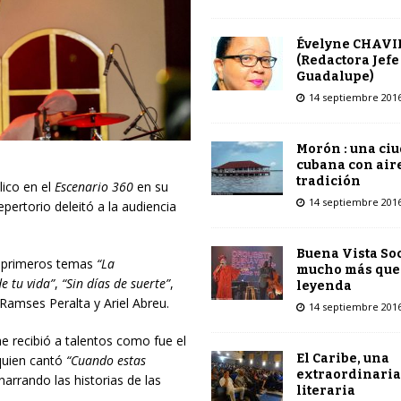
Évelyne CHAVI
(Redactora Jefe
Guadalupe)
14 septiembre 201
Morón : una ci
cubana con air
tradición
lico en el
Escenario 360
en su
14 septiembre 201
pertorio deleitó a la audiencia
Buena Vista Soc
us primeros temas
“La
mucho más que
de tu vida”
,
“Sin días de suerte”
,
leyenda
 Ramses Peralta y Ariel Abreu.
14 septiembre 201
e recibió a talentos como fue el
El Caribe, una
quien cantó
“Cuando estas
extraordinaria
narrando las historias de las
literaria