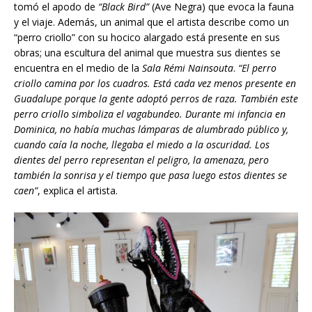
tomó el apodo de
“Black Bird”
(Ave Negra) que evoca la fauna
y el viaje. Además, un animal que el artista describe como un
“perro criollo” con su hocico alargado está presente en sus
obras; una escultura del animal que muestra sus dientes se
encuentra en el medio de la
Sala Rémi Nainsouta
.
“El perro
criollo camina por los cuadros. Est
á
cada vez menos presente en
Guadalupe porque la gente adopt
ó
perros de raza. También este
perro criollo simboliza el vagabundeo. Durante mi infancia en
Dominica, no había muchas l
ámparas de alumbrado público
y,
cuando ca
í
a
la noche, llegaba el miedo a la oscuridad. Los
dientes del perro representan el peligro, la amenaza, pero
también la sonrisa y el tiempo que pasa luego estos dientes se
caen”
, explica el artista.