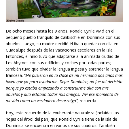
De ocho meses hasta los 9 años, Ronald Cyrille vivió en el
pequeño pueblo tranquilo de Calibischie en Dominica con sus
abuelos. Luego, su madre decidió él iba a quedar con ella en
Guadalupe después de las vacaciones escolares en la isla.
Entonces, el niño tuvo que adaptarse a la animada ciudad de
Les Abymes con sus edificios y coches por todas partes;
también tuvo que olvidar la lengua inglesa y aprender la lengua
francesa.
“Me pusieron en la clase de mi hermana dos años m
ás
joven que yo
para ayudarme. Dejar Dominica, no fue mi decisión
porque yo estaba empezando a construirme all
á
con mis
abuelos y all
á
estaban
todos mis amigos. Viví ese momento de
mi vida como un verdadero desarraigo”
, recuerda.
Hoy, este recuerdo de la exuberante naturaleza (incluidas las
hojas del árbol del pan) que Ronald Cyrille tiene de la isla de
Dominica se encuentra en varios de sus cuadros. También