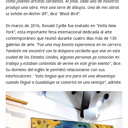
como jóvenes artistas caribeños. Al final, cada uno de nosotros
produjo una obra. Hice una serie de dibujos. Una de mis obras
se exhibe en Atelier 89”
, dice
“Black Bird”
.
En marzo de 2016, Ronald Cyrille fue invitado en
“Volta New
York”
, esta importante feria internacional dedicada al arte
contemporáneo que reunió durante cuatro días más de 130
galerías de arte.
“Fue una muy bonita experiencia en mi carrera.
También me encontré con la diáspora caribeña que vive en esta
ciudad de los Estados Unidos, algunas personas ya conocían mi
trabajo y estaban contentas de verme en este gran evento”
, dice.
Su dominio del inglés le permitió relacionarse con sus
interlocutores :
“esta lengua que era para m
í
una desventaja
cuando llegué a Guadalupe se convirtió en una ventaja”
, admite.