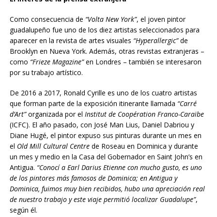
Como consecuencia de
“Volta New York”
, el joven pintor
guadalupeño fue uno de los diez artistas seleccionados para
aparecer en la revista de artes visuales
“Hyperallergic”
de
Brooklyn en Nueva York. Además, otras revistas extranjeras –
como
“Frieze Magazine”
en Londres – también se interesaron
por su trabajo artístico.
De 2016 a 2017, Ronald Cyrille es uno de los cuatro artistas
que forman parte de la exposición itinerante llamada
“Carré
d’Art”
organizada por el
Institut de Coopération Franco-Caraïbe
(ICFC). El año pasado, con José Man Lius, Daniel Dabriou y
Diane Hugé, el pintor expuso sus pinturas durante un mes en
el
Old Mill Cultural Centre
de Roseau en Dominica y durante
un mes y medio en la Casa del Gobernador en Saint John’s en
Antigua.
“Conoc
í
a
Earl Darius Etienne con mucho gusto, es uno
de los pintores m
á
s famosos
de Dominica; en Antigua y
Dominica, fuimos muy bien recibidos, hubo una apreciaci
ó
n
real
de nuestro trabajo y este viaje permiti
ó
localizar Guadalupe”
,
según él.