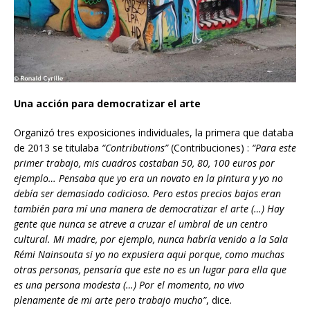
Una acción para democratizar el arte
Organizó tres exposiciones individuales, la primera que databa
de 2013 se titulaba
“Contributions”
(Contribuciones)
:
“Para este
primer trabajo, mis cuadros costaban 50, 80, 100 euros por
ejemplo… Pensaba que yo era un novato en la pintura y yo no
deb
í
a
ser demasiado codicioso. Pero estos precios bajos eran
también para mí una manera de democratizar el arte (…) Hay
gente que nunca se atreve a cruzar el umbral de un centro
cultural. Mi madre, por ejemplo, nunca habr
í
a ven
ido a la Sala
Rémi Nainsouta si yo no expusiera aqui porque, como muchas
otras personas,
pensaría que este no es un lugar para ella que
es una persona modesta (…) Por el momento, no vivo
plenamente de mi arte pero trabajo mucho”
, dice.