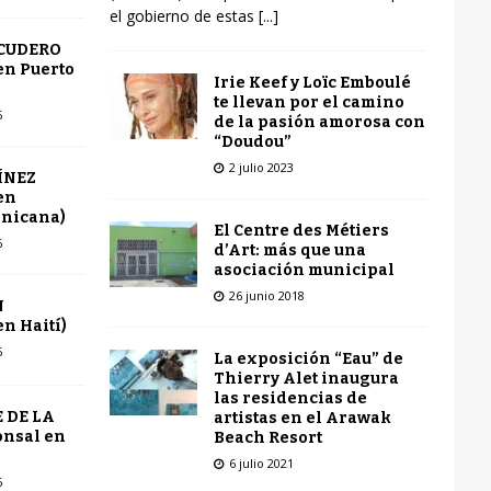
el gobierno de estas
[...]
SCUDERO
en Puerto
Irie Keef y Loïc Emboulé
te llevan por el camino
6
de la pasión amorosa con
“Doudou”
2 julio 2023
ÍNEZ
en
inicana)
El Centre des Métiers
6
d’Art: más que una
asociación municipal
26 junio 2018
N
n Haití)
6
La exposición “Eau” de
Thierry Alet inaugura
las residencias de
 DE LA
artistas en el Arawak
onsal en
Beach Resort
6 julio 2021
6