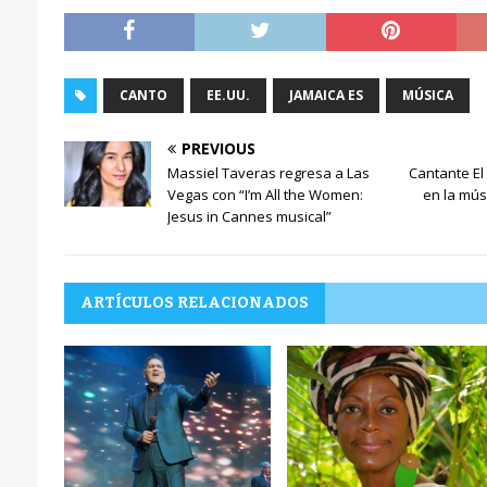
CANTO
EE.UU.
JAMAICA ES
MÚSICA
PREVIOUS
Massiel Taveras regresa a Las
Cantante El
Vegas con “I’m All the Women:
en la mús
Jesus in Cannes musical”
ARTÍCULOS RELACIONADOS