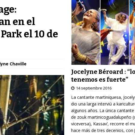
age:
n en el
ark el 10 de
lyne Chaville
Jocelyne Béroard : “l
tenemos es fuerte”
14 septiembre 2016
La cantante martiniquesa, Jocel
dio una larga interviú a karicultu
algunos años. La única cantante
de zouk martinicoguadalupeño (
viceversa), Kassav’, recorre el 
hace más de tres decenios, con