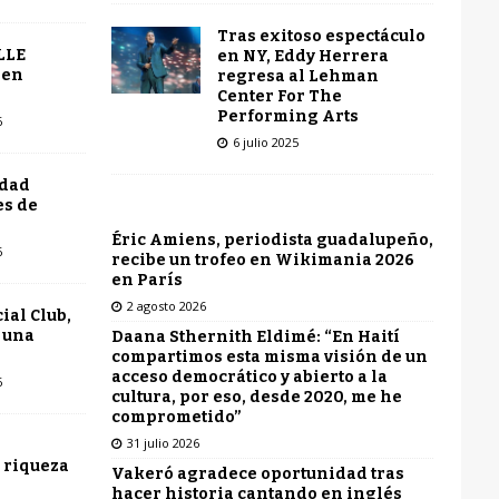
Tras exitoso espectáculo
LLE
en NY, Eddy Herrera
 en
regresa al Lehman
Center For The
Performing Arts
6
6 julio 2025
udad
es de
Éric Amiens, periodista guadalupeño,
6
recibe un trofeo en Wikimania 2026
en París
2 agosto 2026
ial Club,
 una
Daana Sthernith Eldimé: “En Haití
compartimos esta misma visión de un
acceso democrático y abierto a la
6
cultura, por eso, desde 2020, me he
comprometido”
31 julio 2026
 riqueza
Vakeró agradece oportunidad tras
hacer historia cantando en inglés