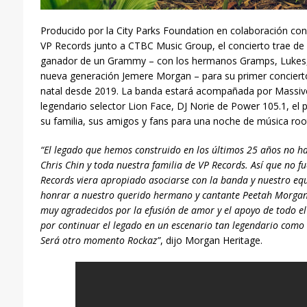
Producido por la City Parks Foundation en colaboración con
VP Records junto a CTBC Music Group, el concierto trae de 
ganador de un Grammy – con los hermanos Gramps, Lukes,
nueva generación Jemere Morgan – para su primer conciert
natal desde 2019. La banda estará acompañada por Massive
legendario selector Lion Face, DJ Norie de Power 105.1, e
su familia, sus amigos y fans para una noche de música ro
“El legado que hemos construido en los últimos 25 años no ha
Chris Chin y toda nuestra familia de VP Records. Así que no f
Records viera apropiado asociarse con la banda y nuestro e
honrar a nuestro querido hermano y cantante Peetah Morgan
muy agradecidos por la efusión de amor y el apoyo de todo e
por continuar el legado en un escenario tan legendario como
Será otro momento Rockaz”
, dijo Morgan Heritage.