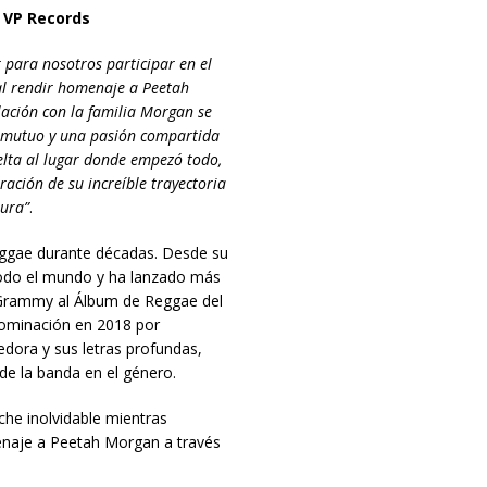
e VP Records
 para nosotros participar en el
l rendir homenaje a Peetah
ación con la familia Morgan se
o mutuo y una pasión compartida
uelta al lugar donde empezó todo,
ación de su increíble trayectoria
tura”
.
eggae durante décadas. Desde su
todo el mundo y ha lanzado más
Grammy al Álbum de Reggae del
nominación en 2018 por
ora y sus letras profundas,
de la banda en el género.
e inolvidable mientras
naje a Peetah Morgan a través