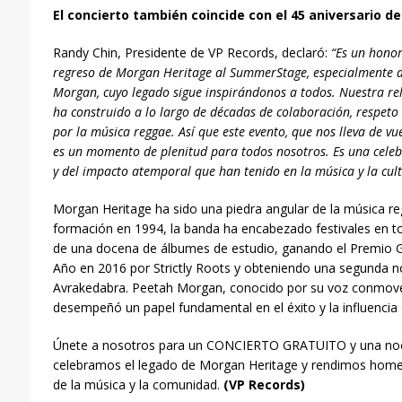
El concierto también coincide con el 45 aniversario d
Randy Chin, Presidente de VP Records, declaró:
“Es un honor
regreso de Morgan Heritage al SummerStage, especialmente a
Morgan, cuyo legado sigue inspirándonos a todos. Nuestra rel
ha construido a lo largo de décadas de colaboración, respet
por la música reggae. Así que este evento, que nos lleva de v
es un momento de plenitud para todos nosotros. Es una celebr
y del impacto atemporal que han tenido en la música y la cul
Morgan Heritage ha sido una piedra angular de la música r
formación en 1994, la banda ha encabezado festivales en 
de una docena de álbumes de estudio, ganando el Premio 
Año en 2016 por Strictly Roots y obteniendo una segunda 
Avrakedabra. Peetah Morgan, conocido por su voz conmoved
desempeñó un papel fundamental en el éxito y la influencia 
Únete a nosotros para un CONCIERTO GRATUITO y una noch
celebramos el legado de Morgan Heritage y rendimos home
de la música y la comunidad.
(VP Records)