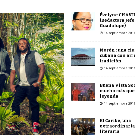
Évelyne CHAVI
(Redactora Jefe
Guadalupe)
14 septiembre 201
Morón : una ci
cubana con air
tradición
14 septiembre 201
Buena Vista Soc
mucho más que
leyenda
14 septiembre 201
El Caribe, una
extraordinaria
literaria