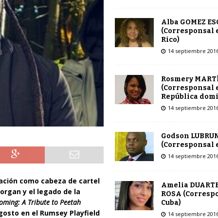
Alba GOMEZ E
(Corresponsal 
Rico)
14 septiembre 201
Rosmery MART
(Corresponsal 
República dom
14 septiembre 201
Godson LUBRU
(Corresponsal e
14 septiembre 201
ación como cabeza de cartel
Amelia DUARTE
rgan y el legado de la
ROSA (Corresp
ming: A Tribute to Peetah
Cuba)
agosto en el Rumsey Playfield
14 septiembre 201