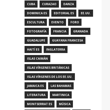
CUBA
CURAZAO
DANZA
DOMINICA ES
EDITORIAL ES
EE.UU.
ESCULTURA
EVENTO
FORO
FOTOGRAFÍA
FRANCIA
GRANADA
GUADALUPE
GUAYANA FRANCESA
HAITÍ ES
INGLATERRA
ISLAS CAIMÁN
ISLAS VÍRGENES BRITÁNICAS
ISLAS VÍRGENES DE LOS EE.UU.
JAMAICA ES
LAS BAHAMAS
LITERATURA
MARTINICA
MONTSERRAT ES
MÚSICA