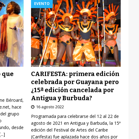
EVENTO
CARIFESTA: primera edición
o que
celebrada por Guayana pero
¿15ª edición cancelada por
Antigua y Burbuda?
yne Béroard,
16 agosto 2022
re.net, hace
 del grupo
Programada para celebrarse del 12 al 22 de
o
agosto de 2021 en Antigua y Barbuda, la 15ª
mundo, desde
edición del Festival de Artes del Caribe
[...]
(Carifesta) fue aplazada hace dos años por