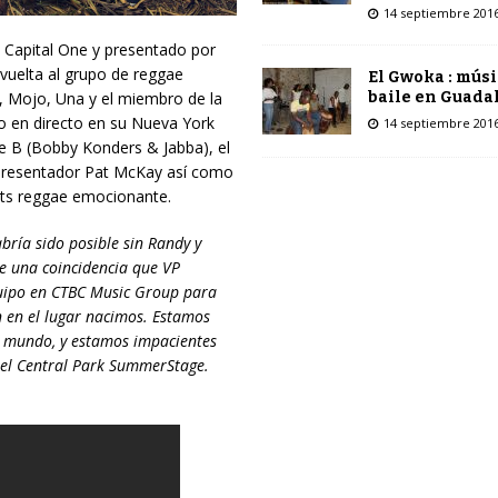
14 septiembre 201
 Capital One y presentado por
vuelta al grupo de reggae
El Gwoka : músi
baile en Guada
 Mojo, Una y el miembro de la
o en directo en su Nueva York
14 septiembre 201
 B (Bobby Konders & Jabba), el
l presentador Pat McKay así como
ots reggae emocionante.
bría sido posible sin Randy y
ue una coincidencia que VP
quipo en CTBC Music Group para
 en el lugar nacimos. Estamos
l mundo, y estamos impacientes
 el Central Park SummerStage.