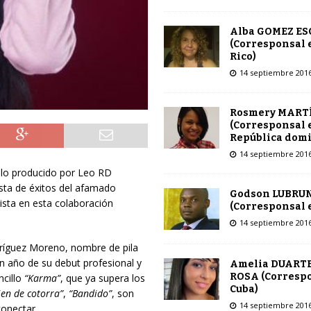
Alba GOMEZ E
(Corresponsal 
Rico)
14 septiembre 201
Rosmery MART
(Corresponsal 
República dom
14 septiembre 201
llo producido por Leo RD
ista de éxitos del afamado
Godson LUBRU
ista en esta colaboración
(Corresponsal e
14 septiembre 201
dríguez Moreno, nombre de pila
un año de su debut profesional y
Amelia DUARTE
ROSA (Corresp
ncillo
“Karma”
, que ya supera los
Cuba)
ien de cotorra”
,
“Bandido”
, son
14 septiembre 201
conectar.