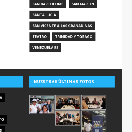
SAN BARTOLOMÉ
SAN MARTÍN
SANTA LUCÍA
SAN VICENTE & LAS GRANADINAS
TEATRO
TRINIDAD Y TOBAGO
VENEZUELA ES
NUESTRAS ÚLTIMAS FOTOS
A
TO
S