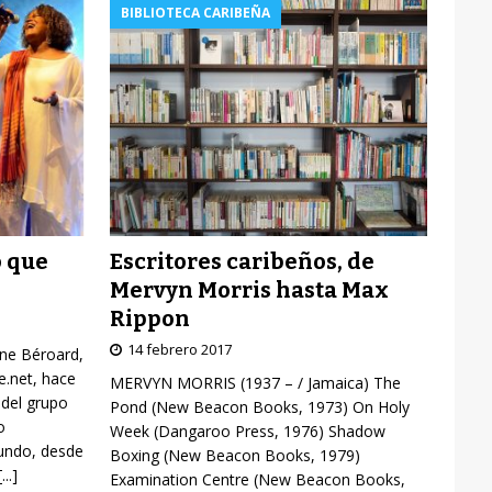
BIBLIOTECA CARIBEÑA
Escritores caribeños, de
o que
Mervyn Morris hasta Max
Rippon
14 febrero 2017
yne Béroard,
re.net, hace
MERVYN MORRIS (1937 – / Jamaica) The
 del grupo
Pond (New Beacon Books, 1973) On Holy
o
Week (Dangaroo Press, 1976) Shadow
mundo, desde
Boxing (New Beacon Books, 1979)
[...]
Examination Centre (New Beacon Books,