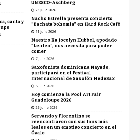
UNESCO-Aschberg
6
23 julio 2026
Nacho Estrella presenta concierto
ca, canto y
“Bachata bohemia” en Hard Rock Café
lupe
11 julio 2026
6
Maestro Ka Jocelyn Hubbel, apodado
“Lenlen”, nos necesita para poder
comer
7 julio 2026
Saxofonista dominicana Nayade,
participará en el Festival
Internacional de Saxofón MedeSax
5 julio 2026
Hoy comienza la Pool Art Fair
Guadeloupe 2026
25 junio 2026
Servando y Florentino se
reencontraron con sus fans más
leales en un emotivo concierto en el
Óvalo