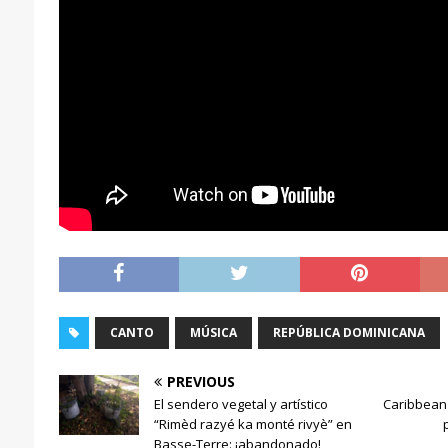
CANTO
MÚSICA
REPÚBLICA DOMINICANA
PREVIOUS
El sendero vegetal y artístico
Caribbean 
“Rimèd razyé ka monté rivyè” en
Basse-Terre: ¡abandonado!