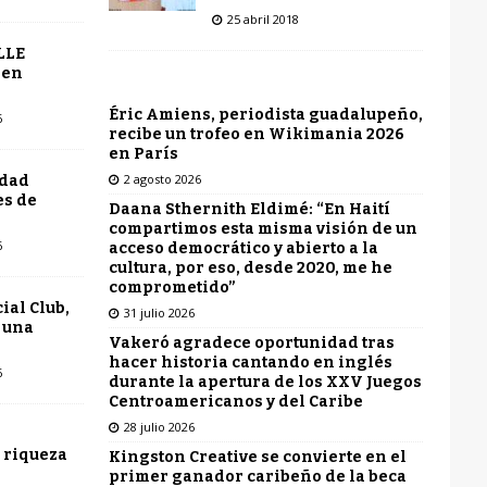
25 abril 2018
LLE
 en
Éric Amiens, periodista guadalupeño,
6
recibe un trofeo en Wikimania 2026
en París
2 agosto 2026
udad
es de
Daana Sthernith Eldimé: “En Haití
compartimos esta misma visión de un
6
acceso democrático y abierto a la
cultura, por eso, desde 2020, me he
comprometido”
ial Club,
31 julio 2026
 una
Vakeró agradece oportunidad tras
hacer historia cantando en inglés
6
durante la apertura de los XXV Juegos
Centroamericanos y del Caribe
28 julio 2026
 riqueza
Kingston Creative se convierte en el
primer ganador caribeño de la beca