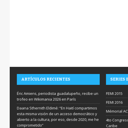
ARTÍCULOS RECIENTES
SERIES 
Éric Amiens, periodista guadalupeño, recibe un
FEMI 2015
trofeo en Wikimania 2026 en París
FEMI 2016
Daana Sthernith Eldimé: “En Haití compartimos
Mémorial AC
esta misma visión de un acceso democrático y
abierto a la cultura, por eso, desde 2020, me he
4to Congreso
comprometido”
Caribe