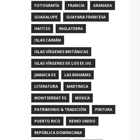
FOTOGRAFÍA
FRANCIA
GRANADA
GUADALUPE
GUAYANA FRANCESA
HAITÍ ES
INGLATERRA
ISLAS CAIMÁN
ISLAS VÍRGENES BRITÁNICAS
ISLAS VÍRGENES DE LOS EE.UU.
JAMAICA ES
LAS BAHAMAS
LITERATURA
MARTINICA
MONTSERRAT ES
MÚSICA
PATRIMONIO & TRADICIÓN
PINTURA
PUERTO RICO
REINO UNIDO
REPÚBLICA DOMINICANA