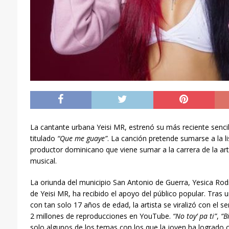
La cantante urbana Yeisi MR, estrenó su más reciente senci
titulado
“Que me guaye”
. La canción pretende sumarse a la l
productor dominicano que viene sumar a la carrera de la art
musical.
La oriunda del municipio San Antonio de Guerra, Yesica Ro
de Yeisi MR, ha recibido el apoyo del público popular. Tras 
con tan solo 17 años de edad, la artista se viralizó con el se
2 millones de reproducciones en YouTube.
“No toy’ pa ti”
,
“B
solo algunos de los temas con los que la joven ha logrado 