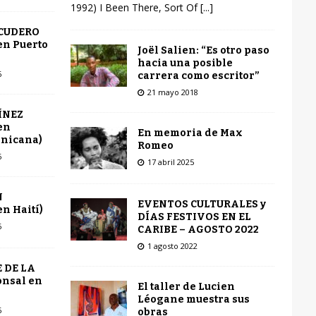
1992) I Been There, Sort Of
[...]
SCUDERO
en Puerto
Joël Salien: “Es otro paso
hacia una posible
6
carrera como escritor”
21 mayo 2018
ÍNEZ
en
En memoria de Max
inicana)
Romeo
6
17 abril 2025
N
EVENTOS CULTURALES y
n Haití)
DÍAS FESTIVOS EN EL
6
CARIBE – AGOSTO 2022
1 agosto 2022
 DE LA
onsal en
El taller de Lucien
Léogane muestra sus
6
obras