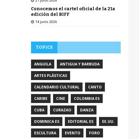
21 junio 2026
Conocemos el cartel oficial de la 21a
edición del BIFF
14 junio 2026
TOPICS
ANGUILA
ANTIGUA Y BARBUDA
ARTES PLÁSTICAS
CALENDARIO CULTURAL
CANTO
CARIBE
CINE
COLOMBIA ES
CUBA
CURAZAO
DANZA
DOMINICA ES
EDITORIAL ES
EE.UU.
ESCULTURA
EVENTO
FORO