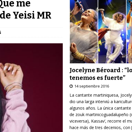
“Que me
 de Yeisi MR
S
Jocelyne Béroard : “l
tenemos es fuerte”
14 septiembre 2016
La cantante martiniquesa, Jocel
dio una larga interviú a karicultu
algunos años. La única cantante
de zouk martinicoguadalupeño (
viceversa), Kassav’, recorre el 
hace más de tres decenios, con