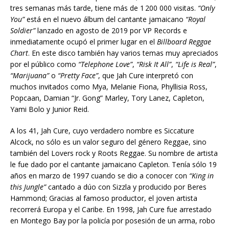
d
tres semanas m
á
s tarde
, tiene más de
1 200 000
visitas.
“Only
e
You”
está en el nuevo álbum del cantante jamaicano
“Royal
a
Soldier”
lanzado en agosto de 2019 por VP Records e
u
inmediatamente ocupó el primer lugar en el
Billboard Reggae
d
Chart
. En este disco también hay varios temas muy apreciados
i
por el público como
“Telephone Love”
,
“Risk It All”
,
“Life is Real”
,
o
“Marijuana”
o
“Pretty Face”
, que Jah Cure interpretó con
muchos invitados como Mya, Melanie Fiona, Phyllisia Ross,
Popcaan, Damian “Jr. Gong” Marley, Tory Lanez, Capleton,
Yami Bolo y Junior Reid.
A los 41, Jah Cure, cuyo verdadero nombre es Siccature
Alcock, no s
ó
lo es un valor seguro del género Reggae, sino
también del Lovers rock y Roots Reggae. Su nombre de artista
le fue dado por el cantante jamaicano Capleton. Tenía s
ó
lo 19
años en marzo de 1997 cuando se dio a conocer con
“King in
this Jungle”
cantado a dúo con Sizzla y producido por Beres
Hammond; Gracias al famoso productor, el joven artista
recorrerá Europa y el Caribe. En 1998, Jah Cure fue arrestado
en Montego Bay por la policía por posesión de un arma, robo