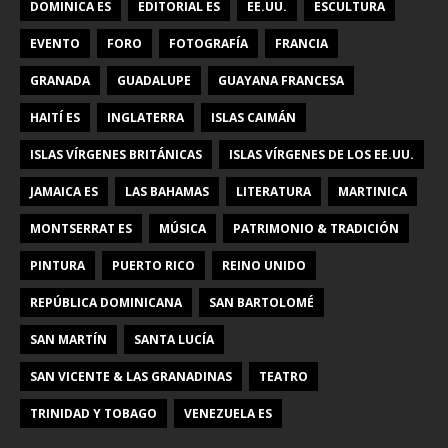
DOMINICA ES
EDITORIAL ES
EE.UU.
ESCULTURA
EVENTO
FORO
FOTOGRAFÍA
FRANCIA
GRANADA
GUADALUPE
GUAYANA FRANCESA
HAITÍ ES
INGLATERRA
ISLAS CAIMÁN
ISLAS VÍRGENES BRITÁNICAS
ISLAS VÍRGENES DE LOS EE.UU.
JAMAICA ES
LAS BAHAMAS
LITERATURA
MARTINICA
MONTSERRAT ES
MÚSICA
PATRIMONIO & TRADICIÓN
PINTURA
PUERTO RICO
REINO UNIDO
REPÚBLICA DOMINICANA
SAN BARTOLOMÉ
SAN MARTÍN
SANTA LUCÍA
SAN VICENTE & LAS GRANADINAS
TEATRO
TRINIDAD Y TOBAGO
VENEZUELA ES