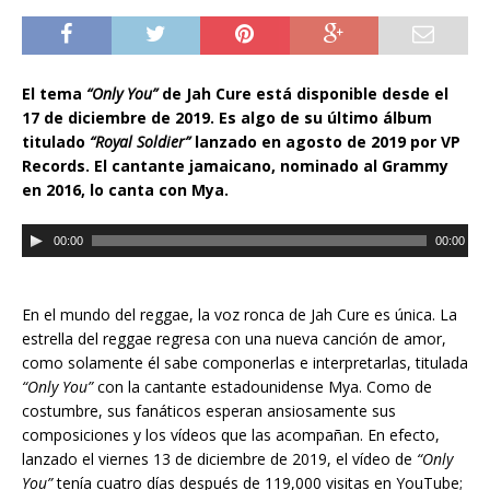
El tema
“Only You”
de Jah Cure est
á
disponible desde el
17 de diciembre de 2019. Es algo de su último álbum
titulado
“Royal Soldier”
lanzado en agosto de 2019 por VP
Records. El cantante jamaicano, nominado al Grammy
en 2016, lo canta con Mya.
R
00:00
00:00
e
p
r
En el mundo del reggae, la voz ronca de Jah Cure es única. La
o
estrella del reggae regresa con una nueva canción de amor,
d
como solamente él
sabe
componerlas e interpretarlas, titulada
u
“Only You”
con la cantante estadounidense Mya. Como de
c
costumbre, sus fanáticos esperan ansiosamente sus
t
composiciones y los v
í
deos que las acompañan. En efecto,
o
lanzado el viernes 13 de diciembre de 2019, el v
í
deo de
“Only
r
You”
ten
í
a
cuatro días después de 119,000 visitas en YouTube;