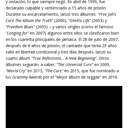
y violación, lo que siempre neg
ó
. En abril de 1999, fue
declarado culpable y sentenciado a 15 años de prisión.
Durante su encarcelamiento, lanzó tres álbumes:
“Free Jah’s
Cure The Album the Truth”
(2000),
“Ghetto Life”
(2003) y
“Freedom Blues”
(2005) – y varios singles (como el famoso
“Longing for”
en 2007) algunos entre ellos se clasificaron bien
en los cuarenta principales de Jamaica. El 28 de julio de 2007,
después de 8 años de prisión, el cantante que ten
í
a
29 años
sali
ó
en libertad condicional y tres días después, lanz
ó
su
cuarto álbum
“True Reflections… A New Beginning”
. Otros
álbumes seguirán, a saber,
“The Universal Cure”
en 2009,
“World Cry”
en 2013,
“The Cure”
en 2015, que fue nominado a
los
Grammy Awards
por el “Mejor álbum de reggae” en 2016.