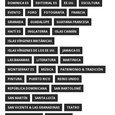
DOMINICA ES
EDITORIAL ES
EE.UU.
ESCULTURA
EVENTO
FORO
FOTOGRAFÍA
FRANCIA
GRANADA
GUADALUPE
GUAYANA FRANCESA
HAITÍ ES
INGLATERRA
ISLAS CAIMÁN
ISLAS VÍRGENES BRITÁNICAS
ISLAS VÍRGENES DE LOS EE.UU.
JAMAICA ES
LAS BAHAMAS
LITERATURA
MARTINICA
MONTSERRAT ES
MÚSICA
PATRIMONIO & TRADICIÓN
PINTURA
PUERTO RICO
REINO UNIDO
REPÚBLICA DOMINICANA
SAN BARTOLOMÉ
SAN MARTÍN
SANTA LUCÍA
SAN VICENTE & LAS GRANADINAS
TEATRO