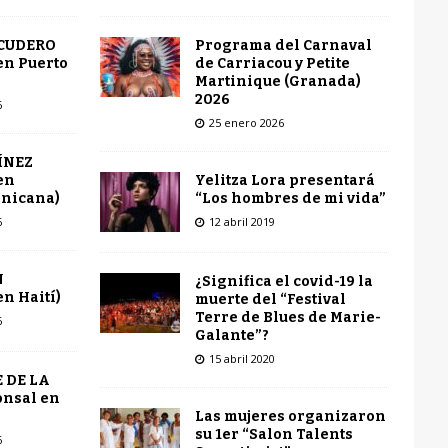
Programa del Carnaval
SCUDERO
de Carriacou y Petite
en Puerto
Martinique (Granada)
2026
6
25 enero 2026
ÍNEZ
Yelitza Lora presentará
en
“Los hombres de mi vida”
inicana)
12 abril 2019
6
N
¿Significa el covid-19 la
n Haití)
muerte del “Festival
Terre de Blues de Marie-
6
Galante”?
15 abril 2020
 DE LA
onsal en
Las mujeres organizaron
su 1er “Salon Talents
6