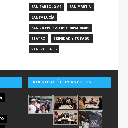
SAN BARTOLOMÉ
SAN MARTÍN
SANTA LUCÍA
SAN VICENTE & LAS GRANADINAS
TEATRO
TRINIDAD Y TOBAGO
VENEZUELA ES
NUESTRAS ÚLTIMAS FOTOS
A
TO