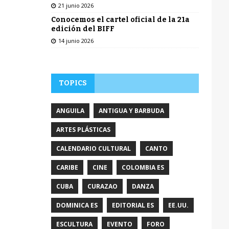
21 junio 2026
Conocemos el cartel oficial de la 21a
edición del BIFF
14 junio 2026
TOPICS
ANGUILA
ANTIGUA Y BARBUDA
ARTES PLÁSTICAS
CALENDARIO CULTURAL
CANTO
CARIBE
CINE
COLOMBIA ES
CUBA
CURAZAO
DANZA
DOMINICA ES
EDITORIAL ES
EE.UU.
ESCULTURA
EVENTO
FORO