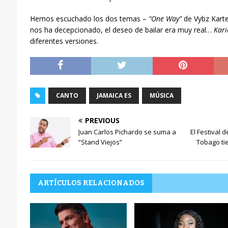
o
Hemos escuchado los dos temas –
“One Way”
de Vybz Karte
nos ha decepcionado, el deseo de bailar era muy real…
Kari
diferentes versiones.
CANTO
JAMAICA ES
MÚSICA
PREVIOUS
Juan Carlos Pichardo se suma a
El Festival 
“Stand Viejos”
Tobago ti
ARTÍCULOS RELACIONADOS