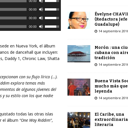
00:00
t
U
00:00
i
Évelyne CHAVI
t
U
00:00
l
(Redactora Jefe
i
t
Guadalupe)
i
U
00:00
l
i
14 septiembre 201
z
t
i
l
a
i
z
i
l
l
 sede en Nueva York, el álbum
a
Morón : una ci
z
a
i
anos de dancehall que incluyen:
l
cubana con air
a
s
z
tradición
s, Daddy 1, Chronic Law, Shatta
a
l
t
a
14 septiembre 201
s
a
e
l
t
s
c
a
epcionan con su flujo lírico (…).
e
t
Buena Vista Soc
l
s
 riddim explora temas más
c
mucho más que
e
a
t
mientos de algunos jóvenes del
l
leyenda
c
s
e
s y su estilo con los que nadie
a
14 septiembre 201
l
d
c
s
a
e
l
d
s
f
uistado todas las otras islas
a
El Caribe, una
e
d
l
extraordinaria
ir el álbum
“One Way Riddim”
s
,
f
e
literaria
e
d
l