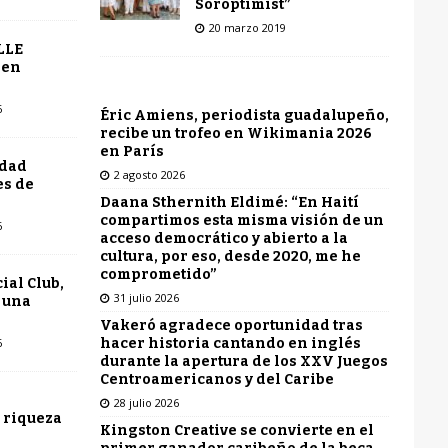
Soroptimist”
20 marzo 2019
LLE
 en
6
Éric Amiens, periodista guadalupeño,
recibe un trofeo en Wikimania 2026
en París
udad
2 agosto 2026
es de
Daana Sthernith Eldimé: “En Haití
compartimos esta misma visión de un
6
acceso democrático y abierto a la
cultura, por eso, desde 2020, me he
comprometido”
ial Club,
31 julio 2026
 una
Vakeró agradece oportunidad tras
hacer historia cantando en inglés
6
durante la apertura de los XXV Juegos
Centroamericanos y del Caribe
28 julio 2026
 riqueza
Kingston Creative se convierte en el