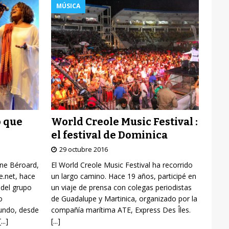
MÚSICA
World Creole Music Festival :
o que
el festival de Dominica
29 octubre 2016
El World Creole Music Festival ha recorrido
yne Béroard,
un largo camino. Hace 19 años, participé en
re.net, hace
un viaje de prensa con colegas periodistas
 del grupo
de Guadalupe y Martinica, organizado por la
o
compañía marítima ATE, Express Des Îles.
mundo, desde
[...]
[...]