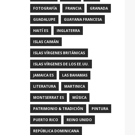
FOTOGRAFÍA
FRANCIA
GRANADA
GUADALUPE
GUAYANA FRANCESA
HAITÍ ES
INGLATERRA
ISLAS CAIMÁN
ISLAS VÍRGENES BRITÁNICAS
ISLAS VÍRGENES DE LOS EE.UU.
JAMAICA ES
LAS BAHAMAS
LITERATURA
MARTINICA
MONTSERRAT ES
MÚSICA
PATRIMONIO & TRADICIÓN
PINTURA
PUERTO RICO
REINO UNIDO
REPÚBLICA DOMINICANA