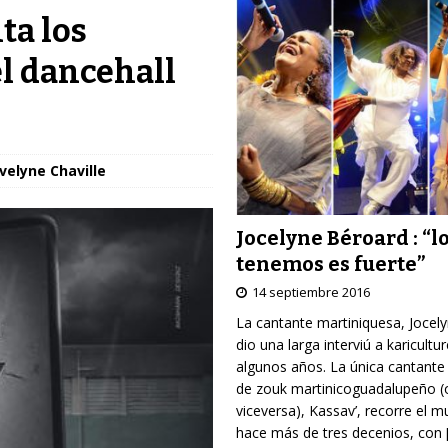
ta los
el dancehall
velyne Chaville
Jocelyne Béroard : “l
tenemos es fuerte”
14 septiembre 2016
La cantante martiniquesa, Jocel
dio una larga interviú a karicultu
algunos años. La única cantante
de zouk martinicoguadalupeño (
viceversa), Kassav’, recorre el 
hace más de tres decenios, con