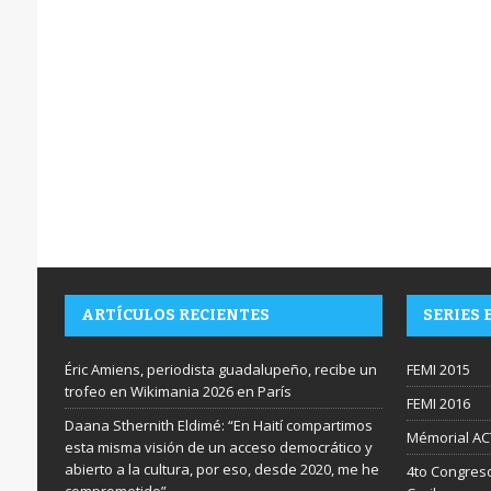
ARTÍCULOS RECIENTES
SERIES 
Éric Amiens, periodista guadalupeño, recibe un
FEMI 2015
trofeo en Wikimania 2026 en París
FEMI 2016
Daana Sthernith Eldimé: “En Haití compartimos
Mémorial AC
esta misma visión de un acceso democrático y
abierto a la cultura, por eso, desde 2020, me he
4to Congreso
comprometido”