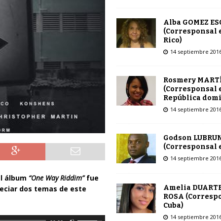
Alba GOMEZ E
(Corresponsal 
Rico)
14 septiembre 201
Rosmery MART
(Corresponsal 
República dom
14 septiembre 201
Godson LUBRU
(Corresponsal e
14 septiembre 201
el álbum
“One Way Riddim”
fue
Amelia DUARTE
eciar dos temas de este
ROSA (Corresp
Cuba)
14 septiembre 201
U