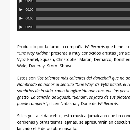
00:00
e
R
00:00
p
e
R
r
00:00
p
e
o
R
r
00:00
p
d
e
o
r
u
p
d
o
c
r
u
Producido por la famosa compañía
VP Records
que tiene su
d
t
o
c
“One Way Riddim”
presenta a muy conocidos artistas jamaic
u
o
d
t
Vybz Kartel, Squash, Christopher Martin, Demarco, Konshen
c
r
u
o
Wale, Daneray, Storm Shown.
t
d
c
r
o
e
t
Estos son
“los talentos m
á
s calientes
del dancehall que no dec
d
r
a
o
Nombrado
en honor
al sencillo “One Way” de Vybz Kartel, el
e
d
u
r
sombr
íos
de la vida, como la agitación que
consume l
os pensa
a
e
d
d
ghetto. La canción de Squash, “Bandit”, se jacta de sus placere
u
a
i
e
puede competir”
, dicen Natasha y Dane de
VP Records
.
d
u
o
a
i
d
u
Si les gusta el dancehall, esta música jamaicana que ha conq
o
i
d
caribeñas y otras tierras lejanas, se apresurarán en descubr
o
i
lanzado el 9 de octubre pasado.