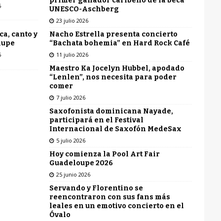
primer ganador caribeño de la beca
6
UNESCO-Aschberg
23 julio 2026
Nacho Estrella presenta concierto
ca, canto y
“Bachata bohemia” en Hard Rock Café
lupe
11 julio 2026
6
Maestro Ka Jocelyn Hubbel, apodado
“Lenlen”, nos necesita para poder
comer
7 julio 2026
Saxofonista dominicana Nayade,
participará en el Festival
Internacional de Saxofón MedeSax
5 julio 2026
Hoy comienza la Pool Art Fair
Guadeloupe 2026
25 junio 2026
Servando y Florentino se
reencontraron con sus fans más
leales en un emotivo concierto en el
Óvalo