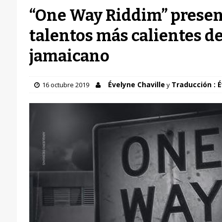
“One Way Riddim” presen
talentos más calientes d
jamaicano
Évelyne Chaville
Traducción : É
16 octubre 2019
y