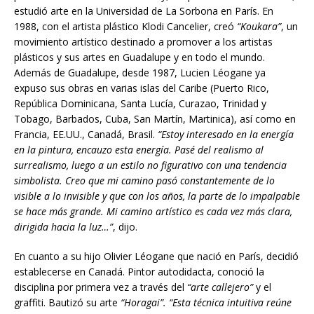
estudió arte en la Universidad de La Sorbona en París. En
1988, con el artista plástico Klodi Cancelier, creó
“Koukara”
, un
movimiento artístico destinado a promover a los artistas
plásticos y sus artes en Guadalupe y en todo el mundo.
Además de Guadalupe, desde 1987, Lucien Léogane ya
expuso sus obras en varias islas del Caribe (Puerto Rico,
República Dominicana, Santa Lucía, Curazao, Trinidad y
Tobago, Barbados, Cuba, San Martín, Martinica), así como en
Francia, EE.UU., Canadá, Brasil.
“Estoy interesado en la energía
en la pintura, encau
zo
esta energía. Pasé del realismo al
surrealismo, luego a un estilo no figurativo con una tendencia
simbolista.
Creo que mi camino pasó constantemente de lo
visible a lo invisible y que con los años, la parte de lo impalpa
ble
se hace más grande. Mi
camino
artístico es cada vez más clara,
dirigida hacia la luz…”
, dijo.
En cuanto a su hijo Olivier Léogane que naci
ó
en París, decidió
establecerse en Canadá. Pintor autodidacta, conoció la
disciplina por primera vez a través del
“arte callejero”
y el
graffiti. Bautizó su arte
“Horagai”.
“Esta técnica
intuitiva
re
ú
ne