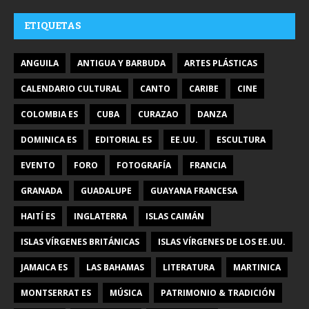
ETIQUETAS
ANGUILA
ANTIGUA Y BARBUDA
ARTES PLÁSTICAS
CALENDARIO CULTURAL
CANTO
CARIBE
CINE
COLOMBIA ES
CUBA
CURAZAO
DANZA
DOMINICA ES
EDITORIAL ES
EE.UU.
ESCULTURA
EVENTO
FORO
FOTOGRAFÍA
FRANCIA
GRANADA
GUADALUPE
GUAYANA FRANCESA
HAITÍ ES
INGLATERRA
ISLAS CAIMÁN
ISLAS VÍRGENES BRITÁNICAS
ISLAS VÍRGENES DE LOS EE.UU.
JAMAICA ES
LAS BAHAMAS
LITERATURA
MARTINICA
MONTSERRAT ES
MÚSICA
PATRIMONIO & TRADICIÓN