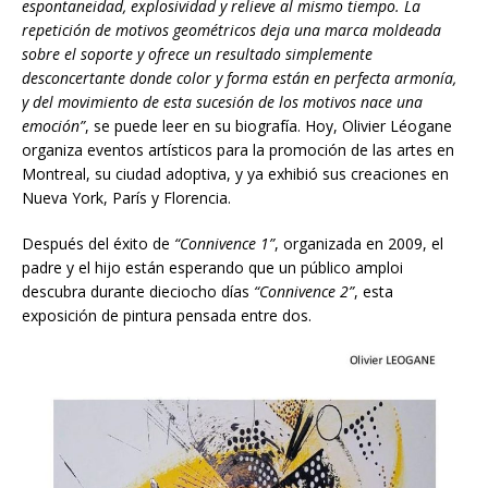
espontaneidad, explosividad y
relieve
al mismo tiempo. La
repetición de motivo
s
geométricos deja una marca
moldeada
s
obre el
soporte
y ofrece un resultado simplemente
desconcertante
donde color y forma están en perfecta armonía,
y del movimiento de esta sucesión de los
motivos
nace una
emoción”
, se puede leer en su biografía. Hoy, Olivier Léogane
organiza eventos artísticos para la promoción de las artes en
Montreal, su ciudad adoptiva, y ya exhibi
ó
sus creaciones en
Nueva York, París y Florencia.
Después del éxito de
“Connivence 1”
, organizada en 2009, el
padre y el hijo están esperando que un p
ú
blico amploi
descubra durante dieciocho días
“Connivence 2”
, esta
exposición de pintura pensada entre dos.