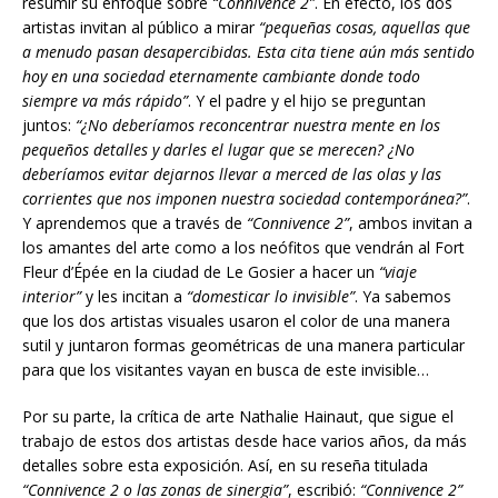
resumir su enfoque sobre
“Connivence 2”
. En efecto, los dos
artistas invitan al público a mirar
“pequeñas cosas, aquellas que
a menudo pasan desapercibidas. Esta cita tiene aún más sentido
hoy en una sociedad eternamente cambiante donde todo
siempre va más rápido”
. Y el padre y el hijo se preguntan
juntos:
“¿No deberíamos reconcentrar nuestra mente en los
pequeños detalles y darles el
lugar
que se merecen? ¿No
deberíamos evitar dejarnos llevar a merced de las olas y las
corrientes que nos imponen nuestra sociedad contemporánea?”
.
Y aprendemos que a través de
“Connivence 2”
, ambos invitan a
los amantes del arte como a los ne
ó
fi
tos que vendrán al Fort
Fleur d’Épée en la ciudad de Le Gosier a hacer un
“viaje
interior”
y les incitan a
“
domesticar
lo invisible”
. Ya sabemos
que los dos artistas visuales usaron el color de una manera
sutil y juntaron formas geométricas de una manera particular
para que los visitantes vayan en busca de este invisible…
Por su parte, la crítica de arte Nathalie Hainaut, que sigue el
trabajo de estos dos artistas desde hace varios años, da más
detalles sobre esta exposición. Así, en su reseña titulada
“Connivence 2 o las zonas de sinergia”
, escribió:
“Connivence 2”