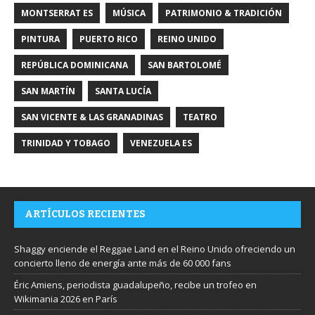
MONTSERRAT ES
MÚSICA
PATRIMONIO & TRADICIÓN
PINTURA
PUERTO RICO
REINO UNIDO
REPÚBLICA DOMINICANA
SAN BARTOLOMÉ
SAN MARTÍN
SANTA LUCÍA
SAN VICENTE & LAS GRANADINAS
TEATRO
TRINIDAD Y TOBAGO
VENEZUELA ES
ARTÍCULOS RECIENTES
Shaggy enciende el Reggae Land en el Reino Unido ofreciendo un
concierto lleno de energía ante más de 60 000 fans
Éric Amiens, periodista guadalupeño, recibe un trofeo en
Wikimania 2026 en París