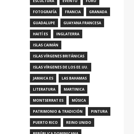
ESCULTURA
EVENTO
FORO
FOTOGRAFÍA
FRANCIA
GRANADA
GUADALUPE
GUAYANA FRANCESA
HAITÍ ES
INGLATERRA
ISLAS CAIMÁN
ISLAS VÍRGENES BRITÁNICAS
ISLAS VÍRGENES DE LOS EE.UU.
JAMAICA ES
LAS BAHAMAS
LITERATURA
MARTINICA
MONTSERRAT ES
MÚSICA
PATRIMONIO & TRADICIÓN
PINTURA
PUERTO RICO
REINO UNIDO
REPÚBLICA DOMINICANA