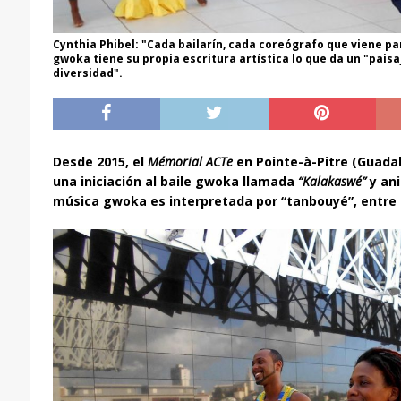
Cynthia Phibel: "Cada bailarín, cada coreógrafo que viene par
gwoka tiene su propia escritura artística lo que da un "pai
diversidad".
Desde 2015, el
Mémorial ACTe
en Pointe-à-Pitre (Guada
una iniciación al baile gwoka llamada
“Kalakaswé”
y an
música gwoka es interpretada por “tanbouyé”, entre 