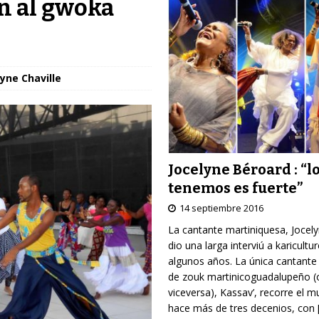
n al gwoka
yne Chaville
Jocelyne Béroard : “l
tenemos es fuerte”
14 septiembre 2016
La cantante martiniquesa, Jocel
dio una larga interviú a karicultu
algunos años. La única cantante
de zouk martinicoguadalupeño (
viceversa), Kassav’, recorre el 
hace más de tres decenios, con