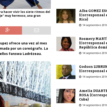
Alba GOMEZ E
a hacer vivir los siete ritmos del
(Corresponsal 
saje" muy hermoso, una gran
Rico)
14 septiembre 201
Rosmery MART
lupe) ofrece una vez al mes
(Corresponsal 
República dom
imada por un coreógrafo. La
14 septiembre 201
ellos Fanswa Ladrézeau.
Godson LUBRU
(Corresponsal e
14 septiembre 201
Amelia DUARTE
ROSA (Corresp
Cuba)
14 septiembre 201