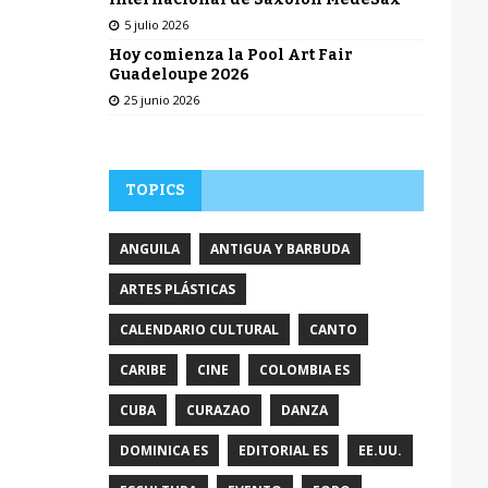
5 julio 2026
Hoy comienza la Pool Art Fair
Guadeloupe 2026
25 junio 2026
TOPICS
ANGUILA
ANTIGUA Y BARBUDA
ARTES PLÁSTICAS
CALENDARIO CULTURAL
CANTO
CARIBE
CINE
COLOMBIA ES
CUBA
CURAZAO
DANZA
DOMINICA ES
EDITORIAL ES
EE.UU.