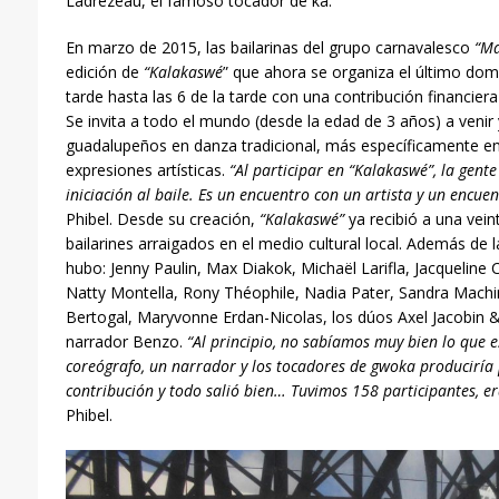
Ladrézeau, el famoso tocador de ka.
En marzo de 2015, las bailarinas del grupo carnavalesco
“Ma
edición de
“Kalakaswé
” que ahora se organiza el último dom
tarde hasta las 6 de la tarde con una contribución financiera
Se invita a todo el mundo (desde la edad de 3 años) a venir
guadalupeños en danza tradicional, más específicamente en 
expresiones artísticas.
“Al participar en “Kalakaswé”, la gente
iniciación al baile. Es un encuentro con un artista y un encuen
Phibel. Desde su creación,
“Kalakaswé”
ya recibió a una vein
bailarines arraigados en el medio cultural local. Además de l
hubo: Jenny Paulin, Max Diakok, Michaël Larifla, Jacqueline
Natty Montella, Rony Théophile, Nadia Pater, Sandra Machi
Bertogal, Maryvonne Erdan-Nicolas, los dúos Axel Jacobin &
narrador Benzo.
“Al principio, no sabíamos muy bien lo que e
coreógrafo, un narrador y los tocadores de gwoka produciría
contribución y todo salió bien… Tuvimos 158 participantes, er
Phibel.