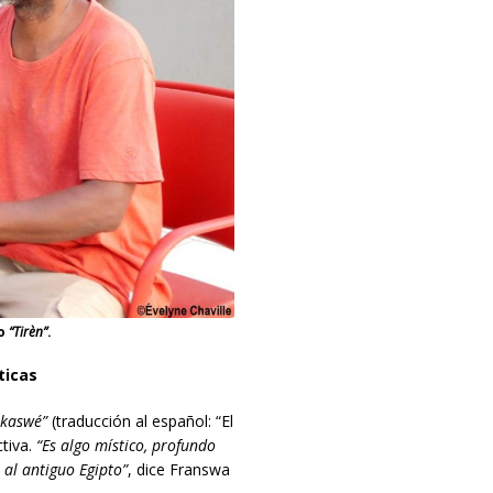
do
“Tirèn”
.
ticas
akaswé”
(traducción al español: “El
tiva.
“Es algo místico, profundo
 al antiguo Egipto”
, dice Franswa