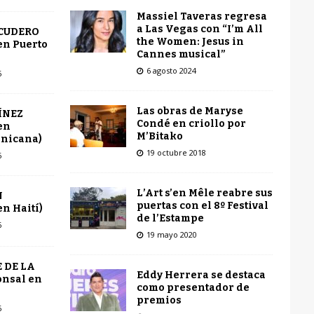
Massiel Taveras regresa
a Las Vegas con “I’m All
SCUDERO
the Women: Jesus in
en Puerto
Cannes musical”
6 agosto 2024
6
Las obras de Maryse
ÍNEZ
Condé en criollo por
en
M’Bitako
inicana)
19 octubre 2018
6
L’Art s’en Mêle reabre sus
N
puertas con el 8º Festival
n Haití)
de l’Estampe
6
19 mayo 2020
 DE LA
Eddy Herrera se destaca
onsal en
como presentador de
premios
6