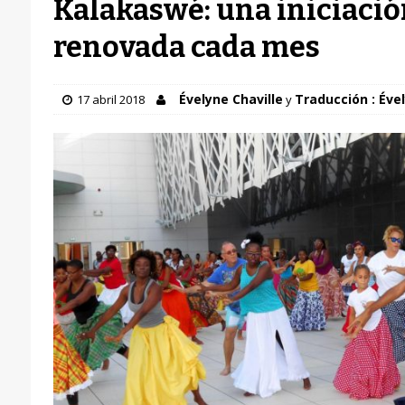
Kalakaswé: una iniciació
renovada cada mes
Évelyne Chaville
Traducción : Ével
17 abril 2018
y