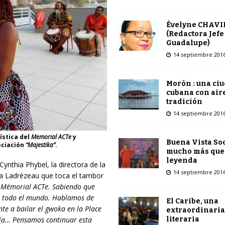
Évelyne CHAVI
(Redactora Jefe
Guadalupe)
14 septiembre 201
Morón : una ci
cubana con air
tradición
14 septiembre 201
ística del
Memorial ACTe
y
Buena Vista Soc
sociación
“Majestika”
.
mucho más que
leyenda
ynthia Phybel, la directora de la
14 septiembre 201
 Ladrézeau que toca el tambor
l Mémorial ACTe. Sabiendo que
 todo el mundo. Hablamos de
El Caribe, una
te a bailar el gwoka en la Place
extraordinaria
literaria
ería… Pensamos continuar esta