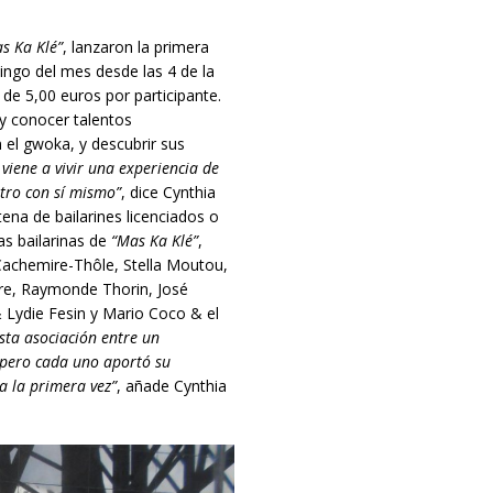
s Ka Klé”
, lanzaron la primera
ingo del mes desde las 4 de la
 de 5,00 euros por participante.
 y conocer talentos
el gwoka, y descubrir sus
 viene a vivir una experiencia de
tro con s
í
mismo”
, dice Cynthia
tena de bailarines licenciados o
as bailarinas de
“Mas Ka Klé”
,
 Cachemire-Thôle, Stella Moutou,
re, Raymonde Thorin, José
 Lydie Fesin y Mario Coco & el
sta asociación entre un
 pero cada uno aportó su
a la primera vez”
, añade Cynthia