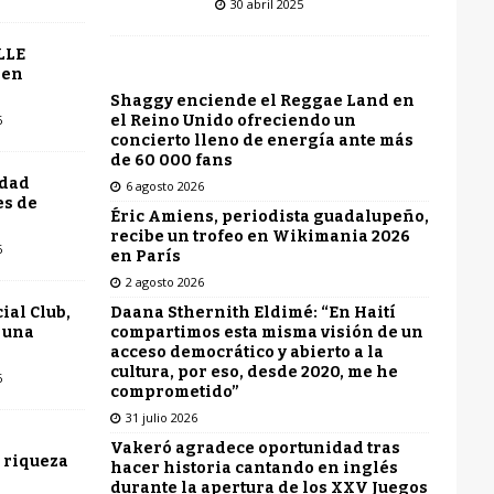
30 abril 2025
LLE
 en
Shaggy enciende el Reggae Land en
el Reino Unido ofreciendo un
6
concierto lleno de energía ante más
de 60 000 fans
udad
6 agosto 2026
es de
Éric Amiens, periodista guadalupeño,
recibe un trofeo en Wikimania 2026
6
en París
2 agosto 2026
Daana Sthernith Eldimé: “En Haití
ial Club,
compartimos esta misma visión de un
 una
acceso democrático y abierto a la
cultura, por eso, desde 2020, me he
6
comprometido”
31 julio 2026
Vakeró agradece oportunidad tras
 riqueza
hacer historia cantando en inglés
durante la apertura de los XXV Juegos