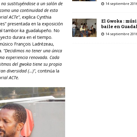
, no sustituyéndose a un salón de
14 septiembre 201
 como una continuidad de esta
orial ACTe”
, explica Cynthia
El Gwoka : músi
res” presentada en la exposición
baile en Guada
al tambor-ka guadalupeño. No
14 septiembre 201
yecto durara en el tiempo.
 músico François Ladrézeau,
a.
“Decidimos no tener una
ú
nic
a
 una experiencia renovada. Cada
 ritmos del gwoka tiene su propia
an diversidad (…)”
, continúa la
rial ACTe
.