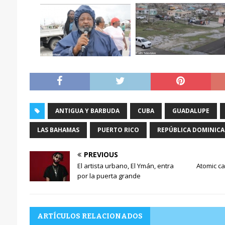
ANTIGUA Y BARBUDA
CUBA
GUADALUPE
LAS BAHAMAS
PUERTO RICO
REPÚBLICA DOMINIC
PREVIOUS
El artista urbano, El Ymán, entra
Atomic ca
por la puerta grande
ARTÍCULOS RELACIONADOS