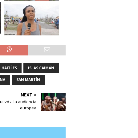
HAITÍ ES
ISLAS CAIMÁN
ANA
SAN MARTÍN
NEXT
utivó a la audiencia
europea