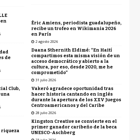
LLE
 en
Éric Amiens, periodista guadalupeño,
recibe un trofeo en Wikimania 2026
en París
6
2 agosto 2026
Daana Sthernith Eldimé: “En Haití
udad
compartimos esta misma visión de un
es de
acceso democrático y abierto a la
cultura, por eso, desde 2020, me he
6
comprometido”
31 julio 2026
Vakeró agradece oportunidad tras
ial Club,
hacer historia cantando en inglés
 una
durante la apertura de los XXV Juegos
Centroamericanos y del Caribe
6
28 julio 2026
Kingston Creative se convierte en el
primer ganador caribeño de la beca
 riqueza
UNESCO-Aschberg
23 julio 2026