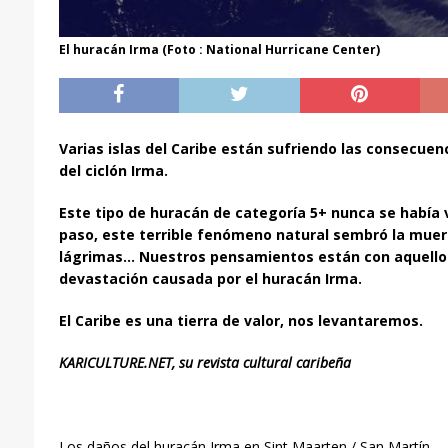
El huracán Irma (Foto : National Hurricane Center)
Varias islas del Caribe están sufriendo las consecuenc
del ciclón Irma.
Este tipo de huracán de categoría 5+ nunca se había 
paso, este terrible fenómeno natural sembró la muerte
lágrimas…
Nuestros pensamientos están con aquellos
devastación causada por el huracán Irma.
El Caribe es una tierra de valor, nos levantaremos.
KARICULTURE.NET, su revista cultural caribeña
Los daños del huracán Irma en Sint Maarten / San Martín