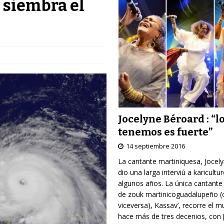
, siembra el
Jocelyne Béroard : “l
tenemos es fuerte”
14 septiembre 2016
La cantante martiniquesa, Jocel
dio una larga interviú a karicultu
algunos años. La única cantante
de zouk martinicoguadalupeño (
viceversa), Kassav’, recorre el 
hace más de tres decenios, con