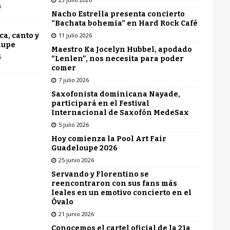
6
Nacho Estrella presenta concierto
“Bachata bohemia” en Hard Rock Café
11 julio 2026
ca, canto y
lupe
Maestro Ka Jocelyn Hubbel, apodado
6
“Lenlen”, nos necesita para poder
comer
7 julio 2026
Saxofonista dominicana Nayade,
participará en el Festival
Internacional de Saxofón MedeSax
5 julio 2026
Hoy comienza la Pool Art Fair
Guadeloupe 2026
25 junio 2026
Servando y Florentino se
reencontraron con sus fans más
leales en un emotivo concierto en el
Óvalo
21 junio 2026
Conocemos el cartel oficial de la 21a