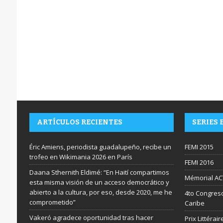
ARTÍCULOS RECIENTES
SERIES 
Éric Amiens, periodista guadalupeño, recibe un
FEMI 2015
trofeo en Wikimania 2026 en París
FEMI 2016
Daana Sthernith Eldimé: “En Haití compartimos
Mémorial AC
esta misma visión de un acceso democrático y
abierto a la cultura, por eso, desde 2020, me he
4to Congreso
comprometido”
Caribe
Vakeró agradece oportunidad tras hacer
Prix Littéra