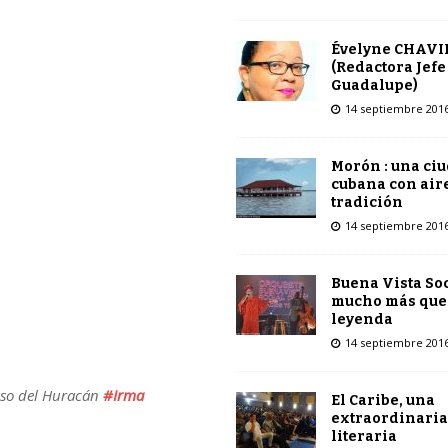
Évelyne CHAVI
(Redactora Jefe
Guadalupe)
14 septiembre 201
Morón : una ci
cubana con air
tradición
14 septiembre 201
Buena Vista Soc
mucho más que
leyenda
14 septiembre 201
paso del Huracán
#Irma
El Caribe, una
extraordinaria
literaria