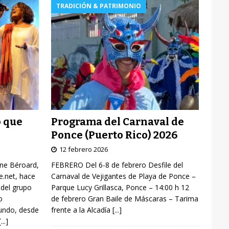
TRADICIÓN & PATRIMONIO
Programa del Carnaval de
o que
Ponce (Puerto Rico) 2026
12 febrero 2026
FEBRERO Del 6-8 de febrero Desfile del
yne Béroard,
Carnaval de Vejigantes de Playa de Ponce –
re.net, hace
Parque Lucy Grillasca, Ponce – 14:00 h 12
 del grupo
de febrero Gran Baile de Máscaras – Tarima
o
frente a la Alcadía
[...]
mundo, desde
[...]