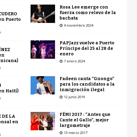
Rosa Lee emerge con
fuerza como relevo de la
SCUDERO
bachata
en Puerto
4 noviembre 2024
6
PAPJazz vuelve a Puerto
Príncipe del 25 al 28 de
ÍNEZ
enero
en
inicana)
7 enero 2024
6
Fadeen canta “Gnongo”
para los candidatos a la
N
inmigración ilegal
n Haití)
12 junio 2019
6
FÉMI 2017 : “Antes que
 DE LA
Cante el Gallo”, mejor
onsal en
largometraje
13 marzo 2017
6