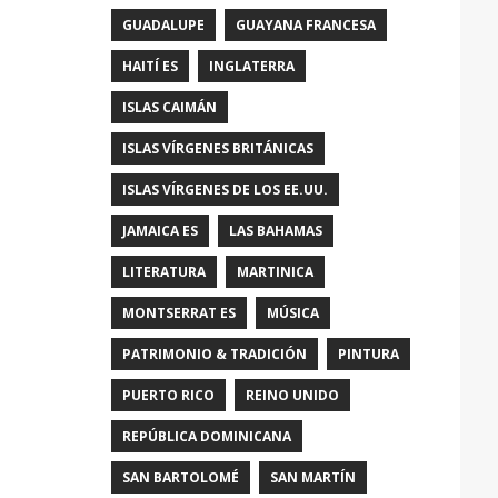
GUADALUPE
GUAYANA FRANCESA
HAITÍ ES
INGLATERRA
ISLAS CAIMÁN
ISLAS VÍRGENES BRITÁNICAS
ISLAS VÍRGENES DE LOS EE.UU.
JAMAICA ES
LAS BAHAMAS
LITERATURA
MARTINICA
MONTSERRAT ES
MÚSICA
PATRIMONIO & TRADICIÓN
PINTURA
PUERTO RICO
REINO UNIDO
REPÚBLICA DOMINICANA
SAN BARTOLOMÉ
SAN MARTÍN