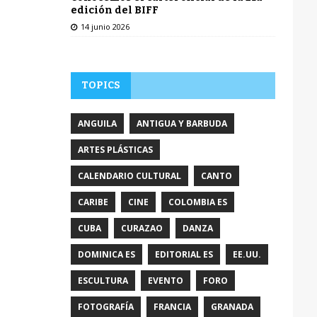
edición del BIFF
14 junio 2026
TOPICS
ANGUILA
ANTIGUA Y BARBUDA
ARTES PLÁSTICAS
CALENDARIO CULTURAL
CANTO
CARIBE
CINE
COLOMBIA ES
CUBA
CURAZAO
DANZA
DOMINICA ES
EDITORIAL ES
EE.UU.
ESCULTURA
EVENTO
FORO
FOTOGRAFÍA
FRANCIA
GRANADA