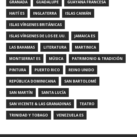
GRANADA
GUADALUPE
GUAYANA FRANCESA
HAITÍ ES
INGLATERRA
ISLAS CAIMÁN
ISLAS VÍRGENES BRITÁNICAS
ISLAS VÍRGENES DE LOS EE.UU.
JAMAICA ES
LAS BAHAMAS
LITERATURA
MARTINICA
MONTSERRAT ES
MÚSICA
PATRIMONIO & TRADICIÓN
PINTURA
PUERTO RICO
REINO UNIDO
REPÚBLICA DOMINICANA
SAN BARTOLOMÉ
SAN MARTÍN
SANTA LUCÍA
SAN VICENTE & LAS GRANADINAS
TEATRO
TRINIDAD Y TOBAGO
VENEZUELA ES