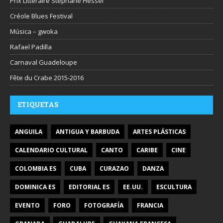
Prix Littéraire Stéphane Hessel
Créole Blues Festival
Música – gwoka
Rafael Padilla
Carnaval Guadeloupe
Fête du Crabe 2015-2016
ETIQUETAS
ANGUILA
ANTIGUA Y BARBUDA
ARTES PLÁSTICAS
CALENDARIO CULTURAL
CANTO
CARIBE
CINE
COLOMBIA ES
CUBA
CURAZAO
DANZA
DOMINICA ES
EDITORIAL ES
EE.UU.
ESCULTURA
EVENTO
FORO
FOTOGRAFÍA
FRANCIA