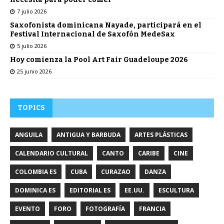
7 julio 2026
Saxofonista dominicana Nayade, participará en el
Festival Internacional de Saxofón MedeSax
5 julio 2026
Hoy comienza la Pool Art Fair Guadeloupe 2026
25 junio 2026
TOPICS
ANGUILA
ANTIGUA Y BARBUDA
ARTES PLÁSTICAS
CALENDARIO CULTURAL
CANTO
CARIBE
CINE
COLOMBIA ES
CUBA
CURAZAO
DANZA
DOMINICA ES
EDITORIAL ES
EE.UU.
ESCULTURA
EVENTO
FORO
FOTOGRAFÍA
FRANCIA