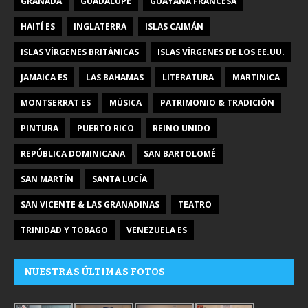
GRANADA
GUADALUPE
GUAYANA FRANCESA
HAITÍ ES
INGLATERRA
ISLAS CAIMÁN
ISLAS VÍRGENES BRITÁNICAS
ISLAS VÍRGENES DE LOS EE.UU.
JAMAICA ES
LAS BAHAMAS
LITERATURA
MARTINICA
MONTSERRAT ES
MÚSICA
PATRIMONIO & TRADICIÓN
PINTURA
PUERTO RICO
REINO UNIDO
REPÚBLICA DOMINICANA
SAN BARTOLOMÉ
SAN MARTÍN
SANTA LUCÍA
SAN VICENTE & LAS GRANADINAS
TEATRO
TRINIDAD Y TOBAGO
VENEZUELA ES
NUESTRAS ÚLTIMAS FOTOS