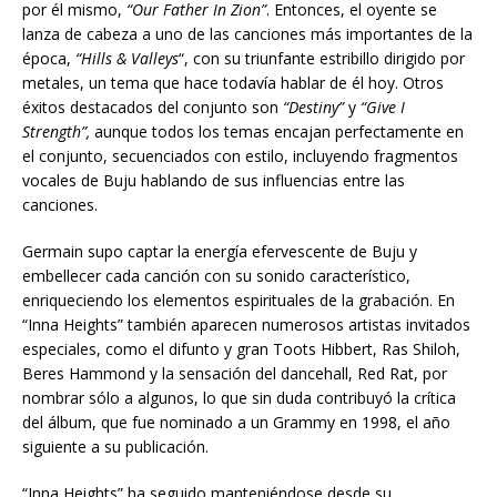
por él mismo,
“Our Father In Zion”
. Entonces, el oyente se
lanza de cabeza a uno de las canciones más importantes de la
época,
“Hills & Valleys
“, con su triunfante estribillo dirigido por
metales, un tema que hace todavía hablar de él hoy. Otros
éxitos destacados del conjunto son
“Destiny”
y
“Give I
Strength”,
aunque todos los temas encajan perfectamente en
el conjunto, secuenciados con estilo, incluyendo fragmentos
vocales de Buju hablando de sus influencias entre las
canciones.
Germain supo captar la energía efervescente de Buju y
embellecer cada canción con su sonido característico,
enriqueciendo los elementos espirituales de la grabación. En
“Inna Heights” también aparecen numerosos artistas invitados
especiales, como el difunto y gran Toots Hibbert, Ras Shiloh,
Beres Hammond y la sensación del dancehall, Red Rat, por
nombrar sólo a algunos, lo que sin duda contribuyó la crítica
del álbum, que fue nominado a un Grammy en 1998, el año
siguiente a su publicación.
“Inna Heights” ha seguido manteniéndose desde su