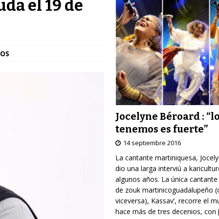
da el 19 de
TOS
Jocelyne Béroard : “l
tenemos es fuerte”
14 septiembre 2016
La cantante martiniquesa, Jocel
dio una larga interviú a karicultu
algunos años. La única cantante
de zouk martinicoguadalupeño (
viceversa), Kassav’, recorre el 
hace más de tres decenios, con