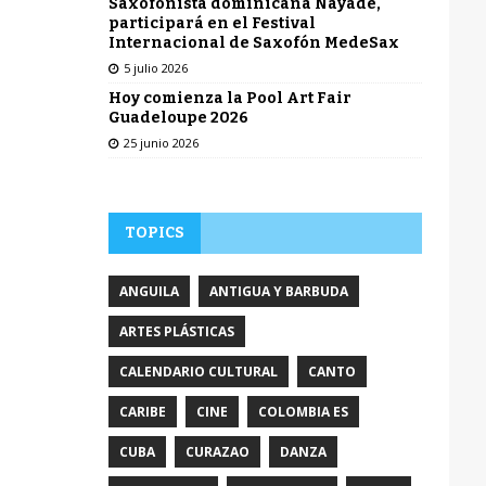
Saxofonista dominicana Nayade,
participará en el Festival
Internacional de Saxofón MedeSax
5 julio 2026
Hoy comienza la Pool Art Fair
Guadeloupe 2026
25 junio 2026
TOPICS
ANGUILA
ANTIGUA Y BARBUDA
ARTES PLÁSTICAS
CALENDARIO CULTURAL
CANTO
CARIBE
CINE
COLOMBIA ES
CUBA
CURAZAO
DANZA