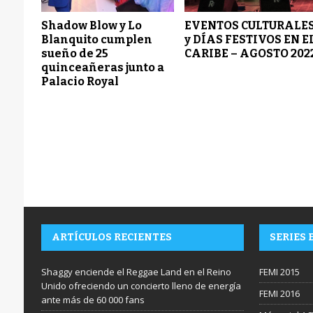
Shadow Blow y Lo
EVENTOS CULTURALE
Blanquito cumplen
y DÍAS FESTIVOS EN E
sueño de 25
CARIBE – AGOSTO 202
quinceañeras junto a
Palacio Royal
ARTÍCULOS RECIENTES
SERIES 
Shaggy enciende el Reggae Land en el Reino
FEMI 2015
Unido ofreciendo un concierto lleno de energía
FEMI 2016
ante más de 60 000 fans