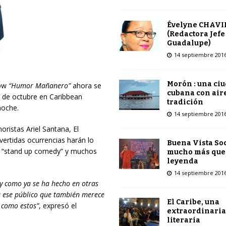
Évelyne CHAVI
(Redactora Jefe
Guadalupe)
14 septiembre 201
Morón : una ci
how
“Humor Mañanero”
ahora se
cubana con air
19 de octubre en Caribbean
tradición
noche.
14 septiembre 201
ristas Ariel Santana, El
ertidas ocurrencias harán lo
Buena Vista Soc
, “stand up comedy” y muchos
mucho más que
leyenda
14 septiembre 201
 y como ya se ha hecho en otras
a ese público que también merece
El Caribe, una
 como estos”
, expresó el
extraordinaria
literaria