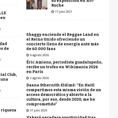
su exposición en Art-
Ruche
17 julio 2021
LLE
 en
6
Shaggy enciende el Reggae Land en
el Reino Unido ofreciendo un
udad
concierto lleno de energía ante más
es de
de 60 000 fans
6 agosto 2026
6
Éric Amiens, periodista guadalupeño,
recibe un trofeo en Wikimania 2026
en París
ial Club,
2 agosto 2026
 una
Daana Sthernith Eldimé: “En Haití
compartimos esta misma visión de un
6
acceso democrático y abierto a la
cultura, por eso, desde 2020, me he
comprometido”
 riqueza
31 julio 2026
Vakeró agradece oportunidad tras