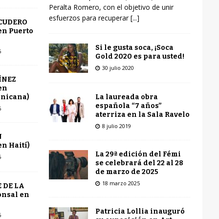
Peralta Romero, con el objetivo de unir
esfuerzos para recuperar
[...]
SCUDERO
en Puerto
Si le gusta soca, ¡Soca
6
Gold 2020 es para usted!
30 julio 2020
ÍNEZ
en
La laureada obra
inicana)
española “7 años”
6
aterriza en la Sala Ravelo
8 julio 2019
N
n Haití)
La 29ª edición del Fémi
6
se celebrará del 22 al 28
de marzo de 2025
18 marzo 2025
 DE LA
onsal en
Patricia Lollia inauguró
6