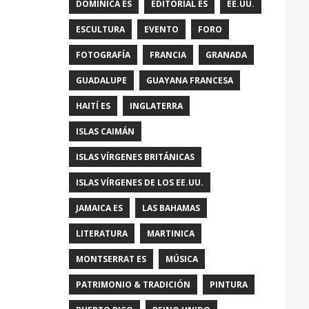
DOMINICA ES
EDITORIAL ES
EE.UU.
ESCULTURA
EVENTO
FORO
FOTOGRAFÍA
FRANCIA
GRANADA
GUADALUPE
GUAYANA FRANCESA
HAITÍ ES
INGLATERRA
ISLAS CAIMÁN
ISLAS VÍRGENES BRITÁNICAS
ISLAS VÍRGENES DE LOS EE.UU.
JAMAICA ES
LAS BAHAMAS
LITERATURA
MARTINICA
MONTSERRAT ES
MÚSICA
PATRIMONIO & TRADICIÓN
PINTURA