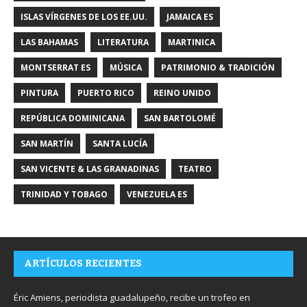
ISLAS VÍRGENES DE LOS EE.UU.
JAMAICA ES
LAS BAHAMAS
LITERATURA
MARTINICA
MONTSERRAT ES
MÚSICA
PATRIMONIO & TRADICIÓN
PINTURA
PUERTO RICO
REINO UNIDO
REPÚBLICA DOMINICANA
SAN BARTOLOMÉ
SAN MARTÍN
SANTA LUCÍA
SAN VICENTE & LAS GRANADINAS
TEATRO
TRINIDAD Y TOBAGO
VENEZUELA ES
ARTÍCULOS RECIENTES
Éric Amiens, periodista guadalupeño, recibe un trofeo en