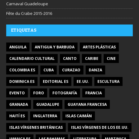
Carnaval Guadeloupe
Fête du Crabe 2015-2016
ETIQUETAS
ANGUILA
ANTIGUA Y BARBUDA
ARTES PLÁSTICAS
CALENDARIO CULTURAL
CANTO
CARIBE
CINE
COLOMBIA ES
CUBA
CURAZAO
DANZA
DOMINICA ES
EDITORIAL ES
EE.UU.
ESCULTURA
EVENTO
FORO
FOTOGRAFÍA
FRANCIA
GRANADA
GUADALUPE
GUAYANA FRANCESA
HAITÍ ES
INGLATERRA
ISLAS CAIMÁN
ISLAS VÍRGENES BRITÁNICAS
ISLAS VÍRGENES DE LOS EE.UU.
JAMAICA ES
LAS BAHAMAS
LITERATURA
MARTINICA