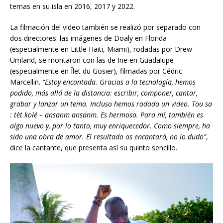
temas en su isla en 2016, 2017 y 2022.
La filmación del video también se realizó por separado con
dos directores: las imágenes de Doaly en Florida
(especialmente en Little Haiti, Miami), rodadas por Drew
Umland, se montaron con las de Irie en Guadalupe
(especialmente en Îlet du Gosier), filmadas por Cédric
Marcellin.
“Estoy encantada. Gracias a la tecnología, hemos
podido, m
á
s all
á
de
la distancia: escribir, componer, cantar,
grabar y lanzar un tema. Incluso hemos rodado un video. Tou sa
: tèt kolé – ansanm ansanm. Es hermoso. Para mí, también es
algo nuevo y, por lo tanto, muy enriquecedor. Como siempre, ha
sido una obra de amor. El resultado os encantará, no lo dudo”
,
dice la cantante, que presenta así su quinto sencillo.