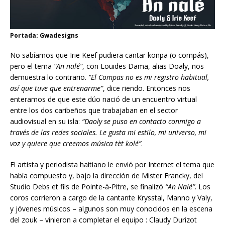
Portada: Gwadesigns
No sabíamos que Irie Keef pudiera cantar konpa (o compás),
pero el tema
“An nalé”
, con Louides Dama, alias Doaly, nos
demuestra lo contrario.
“El Compas no es mi registro habitual,
así que tuve que entrenarme”
, dice riendo. Entonces nos
enteramos de que este dúo nació de un encuentro virtual
entre los dos caribeños que trabajaban en el sector
audiovisual en su isla:
“Daoly se puso en contacto conmigo a
través de las redes sociales. Le gusta mi estilo, mi universo, mi
voz y quiere que creemos música tèt kolé”
.
El artista y periodista haitiano le envió por Internet el tema que
había compuesto y, bajo la dirección de Mister Francky, del
Studio Debs et fils de Pointe-à-Pitre, se finalizó
“An Nalé”
. Los
coros corrieron a cargo de la cantante Krysstal, Manno y Valy,
y jóvenes músicos – algunos son muy conocidos en la escena
del zouk – vinieron a completar el equipo : Claudy Durizot