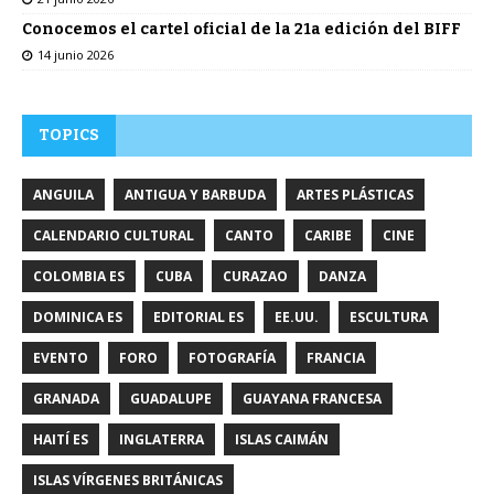
Conocemos el cartel oficial de la 21a edición del BIFF
14 junio 2026
TOPICS
ANGUILA
ANTIGUA Y BARBUDA
ARTES PLÁSTICAS
CALENDARIO CULTURAL
CANTO
CARIBE
CINE
COLOMBIA ES
CUBA
CURAZAO
DANZA
DOMINICA ES
EDITORIAL ES
EE.UU.
ESCULTURA
EVENTO
FORO
FOTOGRAFÍA
FRANCIA
GRANADA
GUADALUPE
GUAYANA FRANCESA
HAITÍ ES
INGLATERRA
ISLAS CAIMÁN
ISLAS VÍRGENES BRITÁNICAS