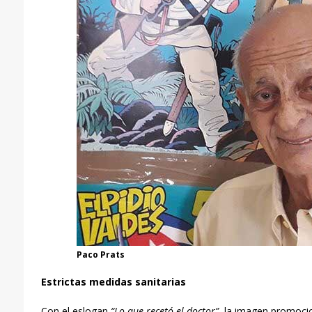
Paco Prats
Estrictas medidas sanitarias
Con el eslogan
“Lo que recetó el doctor”
, la imagen promocio