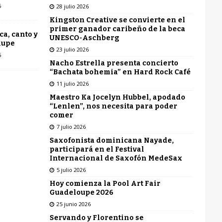
6
28 julio 2026
Kingston Creative se convierte en el
primer ganador caribeño de la beca
ca, canto y
UNESCO-Aschberg
lupe
23 julio 2026
6
Nacho Estrella presenta concierto
“Bachata bohemia” en Hard Rock Café
11 julio 2026
Maestro Ka Jocelyn Hubbel, apodado
“Lenlen”, nos necesita para poder
comer
7 julio 2026
Saxofonista dominicana Nayade,
participará en el Festival
Internacional de Saxofón MedeSax
5 julio 2026
Hoy comienza la Pool Art Fair
Guadeloupe 2026
25 junio 2026
Servando y Florentino se