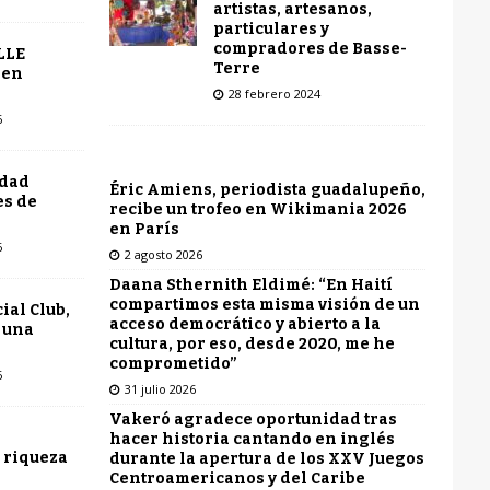
artistas, artesanos,
particulares y
compradores de Basse-
LLE
Terre
 en
28 febrero 2024
6
udad
Éric Amiens, periodista guadalupeño,
es de
recibe un trofeo en Wikimania 2026
en París
6
2 agosto 2026
Daana Sthernith Eldimé: “En Haití
compartimos esta misma visión de un
ial Club,
acceso democrático y abierto a la
 una
cultura, por eso, desde 2020, me he
comprometido”
6
31 julio 2026
Vakeró agradece oportunidad tras
hacer historia cantando en inglés
 riqueza
durante la apertura de los XXV Juegos
Centroamericanos y del Caribe