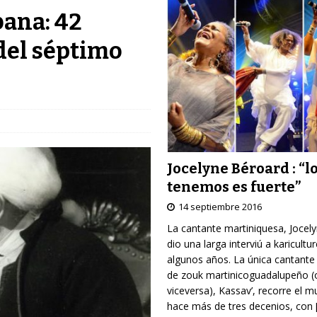
bana: 42
del séptimo
Jocelyne Béroard : “l
tenemos es fuerte”
14 septiembre 2016
La cantante martiniquesa, Jocel
dio una larga interviú a karicultu
algunos años. La única cantante
de zouk martinicoguadalupeño (
viceversa), Kassav’, recorre el 
hace más de tres decenios, con