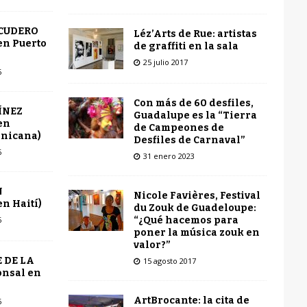
SCUDERO
Léz’Arts de Rue: artistas
en Puerto
de graffiti en la sala
25 julio 2017
6
Con más de 60 desfiles,
ÍNEZ
Guadalupe es la “Tierra
en
de Campeones de
inicana)
Desfiles de Carnaval”
6
31 enero 2023
N
Nicole Favières, Festival
n Haití)
du Zouk de Guadeloupe:
“¿Qué hacemos para
6
poner la música zouk en
valor?”
 DE LA
15 agosto 2017
onsal en
ArtBrocante: la cita de
6