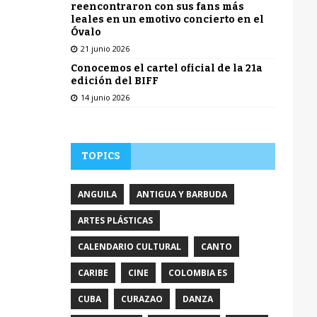
reencontraron con sus fans más
leales en un emotivo concierto en el
Óvalo
21 junio 2026
Conocemos el cartel oficial de la 21a
edición del BIFF
14 junio 2026
TOPICS
ANGUILA
ANTIGUA Y BARBUDA
ARTES PLÁSTICAS
CALENDARIO CULTURAL
CANTO
CARIBE
CINE
COLOMBIA ES
CUBA
CURAZAO
DANZA