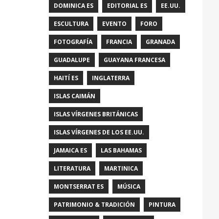
DOMINICA ES
EDITORIAL ES
EE.UU.
ESCULTURA
EVENTO
FORO
FOTOGRAFÍA
FRANCIA
GRANADA
GUADALUPE
GUAYANA FRANCESA
HAITÍ ES
INGLATERRA
ISLAS CAIMÁN
ISLAS VÍRGENES BRITÁNICAS
ISLAS VÍRGENES DE LOS EE.UU.
JAMAICA ES
LAS BAHAMAS
LITERATURA
MARTINICA
MONTSERRAT ES
MÚSICA
PATRIMONIO & TRADICIÓN
PINTURA