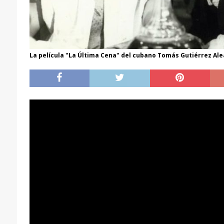
La película "La Última Cena" del cubano Tomás Gutiérrez Ale