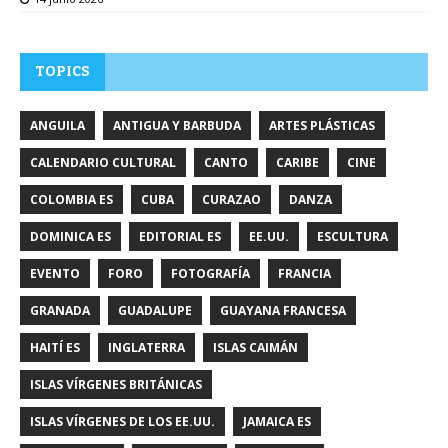
TOPICS
ANGUILA
ANTIGUA Y BARBUDA
ARTES PLÁSTICAS
CALENDARIO CULTURAL
CANTO
CARIBE
CINE
COLOMBIA ES
CUBA
CURAZAO
DANZA
DOMINICA ES
EDITORIAL ES
EE.UU.
ESCULTURA
EVENTO
FORO
FOTOGRAFÍA
FRANCIA
GRANADA
GUADALUPE
GUAYANA FRANCESA
HAITÍ ES
INGLATERRA
ISLAS CAIMÁN
ISLAS VÍRGENES BRITÁNICAS
ISLAS VÍRGENES DE LOS EE.UU.
JAMAICA ES