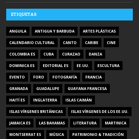
ETIQUETAS
ANGUILA
ANTIGUA Y BARBUDA
ARTES PLÁSTICAS
CALENDARIO CULTURAL
CANTO
CARIBE
CINE
COLOMBIA ES
CUBA
CURAZAO
DANZA
DOMINICA ES
EDITORIAL ES
EE.UU.
ESCULTURA
EVENTO
FORO
FOTOGRAFÍA
FRANCIA
GRANADA
GUADALUPE
GUAYANA FRANCESA
HAITÍ ES
INGLATERRA
ISLAS CAIMÁN
ISLAS VÍRGENES BRITÁNICAS
ISLAS VÍRGENES DE LOS EE.UU.
JAMAICA ES
LAS BAHAMAS
LITERATURA
MARTINICA
MONTSERRAT ES
MÚSICA
PATRIMONIO & TRADICIÓN