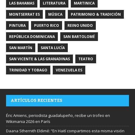
LAS BAHAMAS
LITERATURA
MARTINICA
MONTSERRAT ES
MÚSICA
PATRIMONIO & TRADICIÓN
PINTURA
PUERTO RICO
REINO UNIDO
REPÚBLICA DOMINICANA
SAN BARTOLOMÉ
SAN MARTÍN
SANTA LUCÍA
SAN VICENTE & LAS GRANADINAS
TEATRO
TRINIDAD Y TOBAGO
VENEZUELA ES
ARTÍCULOS RECIENTES
Éric Amiens, periodista guadalupeño, recibe un trofeo en
Wikimania 2026 en París
Daana Sthernith Eldimé: “En Haití compartimos esta misma visión