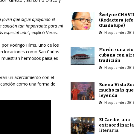
 por “Ghetto”, así como Draco y
Évelyne CHAVI
n joven que sigue apoyando el
(Redactora Jefe
Guadalupe)
a canción tan importante para mi
ás especial aún”
, explicó Veras.
14 septiembre 201
 por Rodrigo Films, uno de los
Morón : una ci
 en locaciones como San Carlos
cubana con air
e muestran hermosos paisajes
tradición
14 septiembre 201
eran un acercamiento con el
ta canción como una forma de
Buena Vista Soc
mucho más que
leyenda
14 septiembre 201
El Caribe, una
extraordinaria
literaria