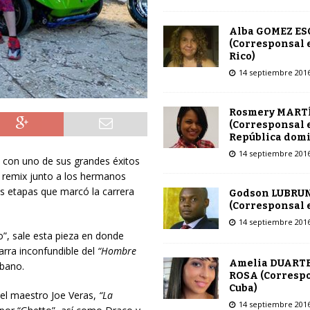
Alba GOMEZ E
(Corresponsal 
Rico)
14 septiembre 201
Rosmery MART
(Corresponsal 
República dom
14 septiembre 201
 con uno de sus grandes éxitos
l remix junto a los hermanos
s etapas que marcó la carrera
Godson LUBRU
(Corresponsal e
14 septiembre 201
”, sale esta pieza en donde
arra inconfundible del
“Hombre
Amelia DUARTE
rbano.
ROSA (Corresp
Cuba)
 el maestro Joe Veras,
“La
14 septiembre 201