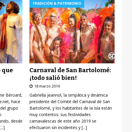
TRADICIÓN & PATRIMONIO
Carnaval de San Bartolomé:
o que
¡todo salió bien!
18 marzo 2019
Gabriella Jeannol, la simpática y dinámica
yne Béroard,
presidente del Comité del Carnaval de San
re.net, hace
Bartolomé, y los habitantes de la isla están
 del grupo
muy contentos: sus festividades
o
carnavalescas de este año 2019 se
mundo, desde
efectuaron sin incidentes y
[...]
[...]