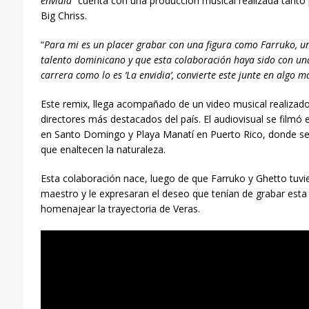
envidia”
cuenta con una producción musical realizada tanto
Big Chriss.
“
Para mi es un placer grabar con una figura como Farruko, u
talento dominicano y que esta colaboración haya sido con un
carrera como lo es ‘La envidia’, convierte este junte en algo m
Este remix, llega acompañado de un video musical realizado
directores más destacados del país. El audiovisual se filmó
en Santo Domingo y Playa Manatí en Puerto Rico, donde s
que enaltecen la naturaleza.
Esta colaboración nace, luego de que Farruko y Ghetto tuvi
maestro y le expresaran el deseo que tenían de grabar es
homenajear la trayectoria de Veras.