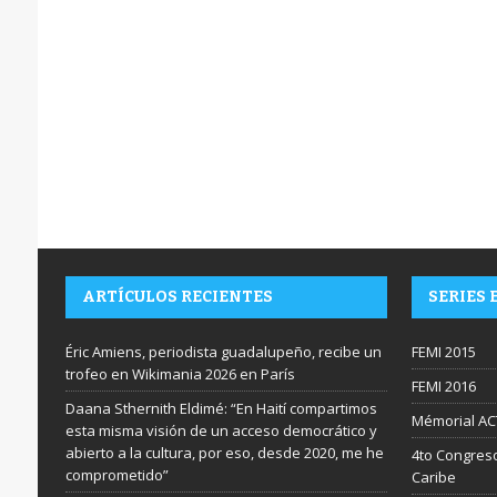
ARTÍCULOS RECIENTES
SERIES 
Éric Amiens, periodista guadalupeño, recibe un
FEMI 2015
trofeo en Wikimania 2026 en París
FEMI 2016
Daana Sthernith Eldimé: “En Haití compartimos
Mémorial AC
esta misma visión de un acceso democrático y
abierto a la cultura, por eso, desde 2020, me he
4to Congreso
comprometido”
Caribe