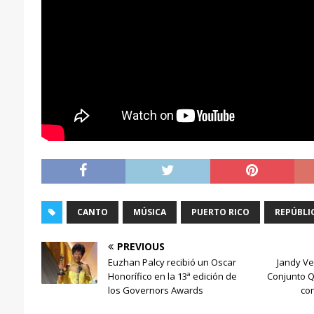
CANTO
MÚSICA
PUERTO RICO
REPÚBLI
PREVIOUS
Euzhan Palcy recibió un Oscar
Jandy Ve
Honorífico en la 13ª edición de
Conjunto 
los Governors Awards
con