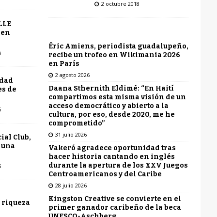
2 octubre 2018
LLE
 en
Éric Amiens, periodista guadalupeño,
6
recibe un trofeo en Wikimania 2026
en París
2 agosto 2026
udad
Daana Sthernith Eldimé: “En Haití
es de
compartimos esta misma visión de un
acceso democrático y abierto a la
6
cultura, por eso, desde 2020, me he
comprometido”
31 julio 2026
ial Club,
 una
Vakeró agradece oportunidad tras
hacer historia cantando en inglés
durante la apertura de los XXV Juegos
6
Centroamericanos y del Caribe
28 julio 2026
Kingston Creative se convierte en el
 riqueza
primer ganador caribeño de la beca
UNESCO-Aschberg