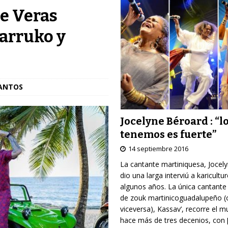
oe Veras
Farruko y
SANTOS
Jocelyne Béroard : “l
tenemos es fuerte”
14 septiembre 2016
La cantante martiniquesa, Jocel
dio una larga interviú a karicultu
algunos años. La única cantante
de zouk martinicoguadalupeño (
viceversa), Kassav’, recorre el 
hace más de tres decenios, con