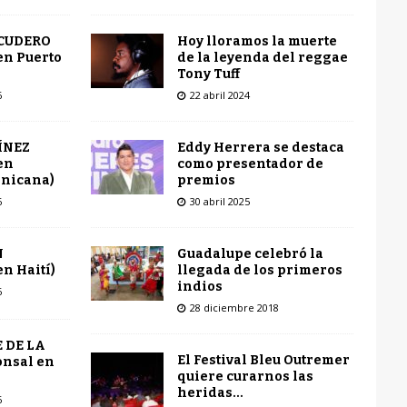
Hoy lloramos la muerte
SCUDERO
de la leyenda del reggae
en Puerto
Tony Tuff
22 abril 2024
6
Eddy Herrera se destaca
ÍNEZ
como presentador de
en
premios
inicana)
30 abril 2025
6
Guadalupe celebró la
N
llegada de los primeros
n Haití)
indios
6
28 diciembre 2018
 DE LA
El Festival Bleu Outremer
onsal en
quiere curarnos las
heridas…
6