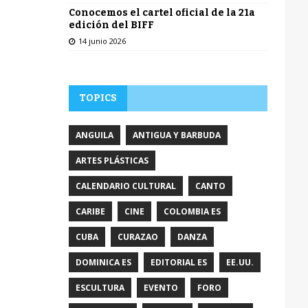
Conocemos el cartel oficial de la 21a
edición del BIFF
14 junio 2026
TOPICS
ANGUILA
ANTIGUA Y BARBUDA
ARTES PLÁSTICAS
CALENDARIO CULTURAL
CANTO
CARIBE
CINE
COLOMBIA ES
CUBA
CURAZAO
DANZA
DOMINICA ES
EDITORIAL ES
EE.UU.
ESCULTURA
EVENTO
FORO