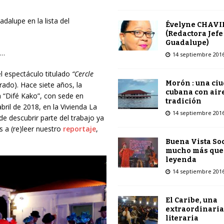
adalupe en la lista del
Évelyne CHAVI
(Redactora Jefe
Guadalupe)
a…
14 septiembre 201
l espectáculo titulado
“Cercle
Morón : una ci
drado). Hace siete años, la
cubana con air
 “Difé Kako”, con sede
en
tradición
abril de 2018, en la Vivienda La
14 septiembre 201
e descubrir parte del trabajo ya
s a (re)leer nuestro
reportaje
,
Buena Vista Soc
mucho más que
leyenda
14 septiembre 201
El Caribe, una
extraordinaria
literaria