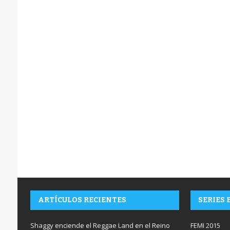
ARTÍCULOS RECIENTES
SERIES 
Shaggy enciende el Reggae Land en el Reino
FEMI 2015