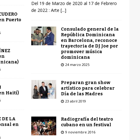
Del 19 de Marzo de 2020 al 17 de Febrero
de 2022 : Arte
[...]
SCUDERO
en Puerto
Consulado general de la
6
República Dominicana
en Barcelona, reconoce
trayectoria de DJ Joe por
ÍNEZ
promover música
en
dominicana
inicana)
24 marzo 2025
6
Preparan gran show
N
artístico para celebrar
n Haití)
Día de las Madres
6
23 abril 2019
 DE LA
Radiografía del teatro
onsal en
cubano en un festival
9 noviembre 2016
6