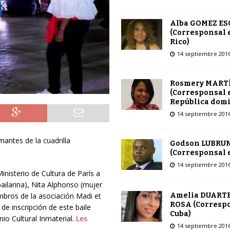
Alba GOMEZ E
(Corresponsal 
Rico)
14 septiembre 201
Rosmery MART
(Corresponsal 
República dom
14 septiembre 201
mantes de la cuadrilla
Godson LUBRU
(Corresponsal e
14 septiembre 201
inisterio de Cultura de París a
ailarina), Nita Alphonso (mujer
Amelia DUARTE
embros de la asociación Madi et
ROSA (Corresp
 de inscripción de este baile
Cuba)
nio Cultural Inmaterial.
Les
14 septiembre 201