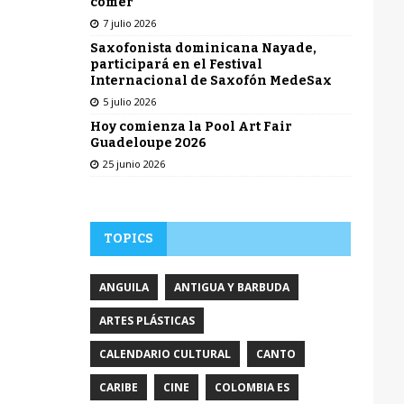
comer
7 julio 2026
Saxofonista dominicana Nayade,
participará en el Festival
Internacional de Saxofón MedeSax
5 julio 2026
Hoy comienza la Pool Art Fair
Guadeloupe 2026
25 junio 2026
TOPICS
ANGUILA
ANTIGUA Y BARBUDA
ARTES PLÁSTICAS
CALENDARIO CULTURAL
CANTO
CARIBE
CINE
COLOMBIA ES