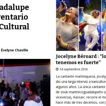
uadalupe
ventario
Cultural
 Évelyne Chaville
Jocelyne Béroard : “l
tenemos es fuerte”
14 septiembre 2016
La cantante martiniquesa, Jocel
dio una larga interviú a karicultu
algunos años. La única cantante
de zouk martinicoguadalupeño (
viceversa), Kassav’, recorre el 
hace más de tres decenios, con