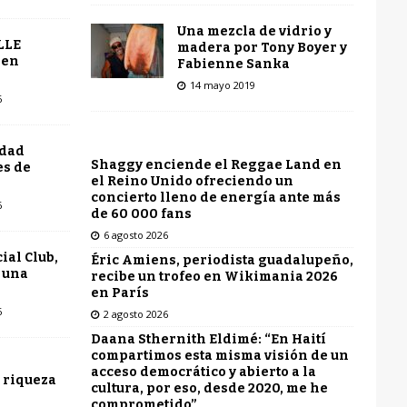
Una mezcla de vidrio y
LLE
madera por Tony Boyer y
 en
Fabienne Sanka
14 mayo 2019
6
udad
Shaggy enciende el Reggae Land en
es de
el Reino Unido ofreciendo un
concierto lleno de energía ante más
6
de 60 000 fans
6 agosto 2026
ial Club,
Éric Amiens, periodista guadalupeño,
 una
recibe un trofeo en Wikimania 2026
en París
6
2 agosto 2026
Daana Sthernith Eldimé: “En Haití
compartimos esta misma visión de un
acceso democrático y abierto a la
 riqueza
cultura, por eso, desde 2020, me he
comprometido”