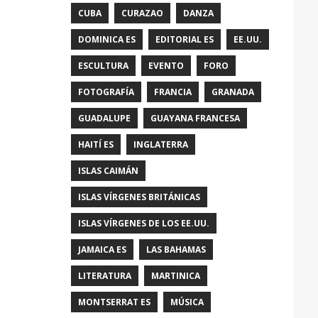
CUBA
CURAZAO
DANZA
DOMINICA ES
EDITORIAL ES
EE.UU.
ESCULTURA
EVENTO
FORO
FOTOGRAFÍA
FRANCIA
GRANADA
GUADALUPE
GUAYANA FRANCESA
HAITÍ ES
INGLATERRA
ISLAS CAIMÁN
ISLAS VÍRGENES BRITÁNICAS
ISLAS VÍRGENES DE LOS EE.UU.
JAMAICA ES
LAS BAHAMAS
LITERATURA
MARTINICA
MONTSERRAT ES
MÚSICA