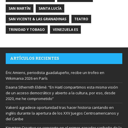
SAN MARTÍN
SANTA LUCÍA
SAN VICENTE & LAS GRANADINAS
TEATRO
TRINIDAD Y TOBAGO
VENEZUELA ES
ARTÍCULOS RECIENTES
Éric Amiens, periodista guadalupeño, recibe un trofeo en
Wikimania 2026 en París
Daana Sthernith Eldimé: “En Haití compartimos esta misma visión
de un acceso democrático y abierto a la cultura, por eso, desde
2020, me he comprometido”
Vakeró agradece oportunidad tras hacer historia cantando en
inglés durante la apertura de los XXV Juegos Centroamericanos y
del Caribe
Kingston Creative se convierte en el primer ganador caribeño de la