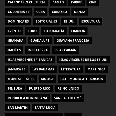
CALENDARIO CULTURAL
CANTO
CARIBE
CINE
COLOMBIA ES
CUBA
CURAZAO
DANZA
DOMINICA ES
EDITORIAL ES
EE.UU.
ESCULTURA
EVENTO
FORO
FOTOGRAFÍA
FRANCIA
GRANADA
GUADALUPE
GUAYANA FRANCESA
HAITÍ ES
INGLATERRA
ISLAS CAIMÁN
ISLAS VÍRGENES BRITÁNICAS
ISLAS VÍRGENES DE LOS EE.UU.
JAMAICA ES
LAS BAHAMAS
LITERATURA
MARTINICA
MONTSERRAT ES
MÚSICA
PATRIMONIO & TRADICIÓN
PINTURA
PUERTO RICO
REINO UNIDO
REPÚBLICA DOMINICANA
SAN BARTOLOMÉ
SAN MARTÍN
SANTA LUCÍA