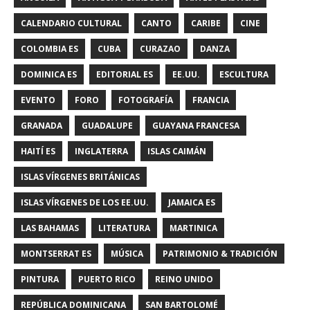
CALENDARIO CULTURAL
CANTO
CARIBE
CINE
COLOMBIA ES
CUBA
CURAZAO
DANZA
DOMINICA ES
EDITORIAL ES
EE.UU.
ESCULTURA
EVENTO
FORO
FOTOGRAFÍA
FRANCIA
GRANADA
GUADALUPE
GUAYANA FRANCESA
HAITÍ ES
INGLATERRA
ISLAS CAIMÁN
ISLAS VÍRGENES BRITÁNICAS
ISLAS VÍRGENES DE LOS EE.UU.
JAMAICA ES
LAS BAHAMAS
LITERATURA
MARTINICA
MONTSERRAT ES
MÚSICA
PATRIMONIO & TRADICIÓN
PINTURA
PUERTO RICO
REINO UNIDO
REPÚBLICA DOMINICANA
SAN BARTOLOMÉ