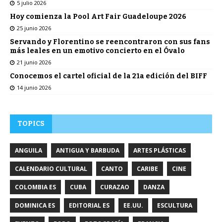
5 julio 2026
Hoy comienza la Pool Art Fair Guadeloupe 2026
25 junio 2026
Servando y Florentino se reencontraron con sus fans
más leales en un emotivo concierto en el Óvalo
21 junio 2026
Conocemos el cartel oficial de la 21a edición del BIFF
14 junio 2026
TOPICS
ANGUILA
ANTIGUA Y BARBUDA
ARTES PLÁSTICAS
CALENDARIO CULTURAL
CANTO
CARIBE
CINE
COLOMBIA ES
CUBA
CURAZAO
DANZA
DOMINICA ES
EDITORIAL ES
EE.UU.
ESCULTURA