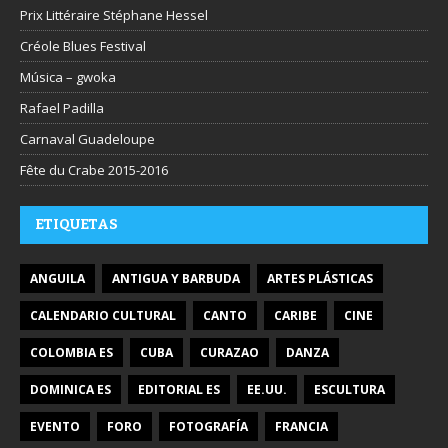
Prix Littéraire Stéphane Hessel
Créole Blues Festival
Música – gwoka
Rafael Padilla
Carnaval Guadeloupe
Fête du Crabe 2015-2016
ETIQUETAS
ANGUILA
ANTIGUA Y BARBUDA
ARTES PLÁSTICAS
CALENDARIO CULTURAL
CANTO
CARIBE
CINE
COLOMBIA ES
CUBA
CURAZAO
DANZA
DOMINICA ES
EDITORIAL ES
EE.UU.
ESCULTURA
EVENTO
FORO
FOTOGRAFÍA
FRANCIA