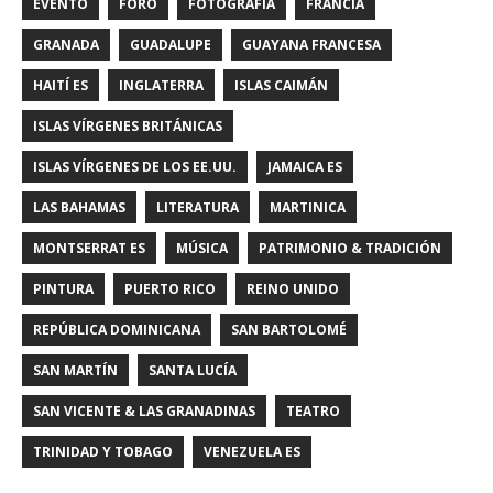
EVENTO
FORO
FOTOGRAFÍA
FRANCIA
GRANADA
GUADALUPE
GUAYANA FRANCESA
HAITÍ ES
INGLATERRA
ISLAS CAIMÁN
ISLAS VÍRGENES BRITÁNICAS
ISLAS VÍRGENES DE LOS EE.UU.
JAMAICA ES
LAS BAHAMAS
LITERATURA
MARTINICA
MONTSERRAT ES
MÚSICA
PATRIMONIO & TRADICIÓN
PINTURA
PUERTO RICO
REINO UNIDO
REPÚBLICA DOMINICANA
SAN BARTOLOMÉ
SAN MARTÍN
SANTA LUCÍA
SAN VICENTE & LAS GRANADINAS
TEATRO
TRINIDAD Y TOBAGO
VENEZUELA ES