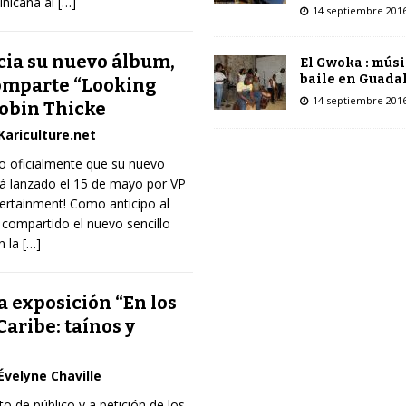
inicana al
[…]
14 septiembre 201
ia su nuevo álbum,
El Gwoka : músi
baile en Guada
comparte “Looking
14 septiembre 201
Robin Thicke
Kariculture.net
o oficialmente que su nuevo
rá lanzado el 15 de mayo por VP
ertainment! Como anticipo al
compartido el nuevo sencillo
n la
[…]
a exposición “En los
Caribe: taínos y
Évelyne Chaville
o de público y a petición de los