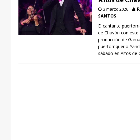
Altos de Cha
R
3 marzo 2026
SANTOS
El cantante puertorr
de Chavón con este 
producción de Gamal
puertorriqueño Yande
sábado en Altos de