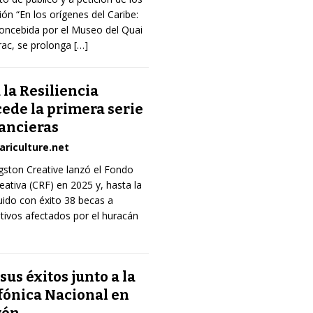
ción “En los orígenes del Caribe:
concebida por el Museo del Quai
rac, se prolonga
[…]
 la Resiliencia
ede la primera serie
nancieras
ariculture.net
gston Creative lanzó el Fondo
reativa (CRF) en 2025 y, hasta la
buido con éxito 38 becas a
ivos afectados por el huracán
sus éxitos junto a la
fónica Nacional en