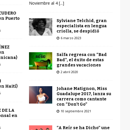
Noviembre al 4
[...]
SCUDERO
en Puerto
Sylviane Telchid, gran
especialista en lengua
6
criolla, se despidió
6 marzo 2023
ÍNEZ
en
Saïfa regresa con “Bad
inicana)
Bad”, el éxito de estas
6
grandes vacaciones
2 abril 2020
N
n Haití)
Johane Matignon, Miss
6
Guadalupe 2017, lanza su
carrera como cantante
con “Don’t Go”
 DE LA
10 septiembre 2021
onsal en
“A Reír se ha Dicho” une
6