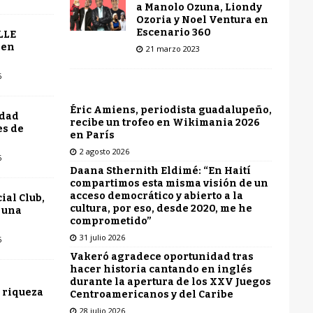
a Manolo Ozuna, Liondy
Ozoria y Noel Ventura en
Escenario 360
LLE
 en
21 marzo 2023
6
Éric Amiens, periodista guadalupeño,
udad
recibe un trofeo en Wikimania 2026
es de
en París
2 agosto 2026
6
Daana Sthernith Eldimé: “En Haití
compartimos esta misma visión de un
acceso democrático y abierto a la
ial Club,
cultura, por eso, desde 2020, me he
 una
comprometido”
31 julio 2026
6
Vakeró agradece oportunidad tras
hacer historia cantando en inglés
durante la apertura de los XXV Juegos
 riqueza
Centroamericanos y del Caribe
28 julio 2026