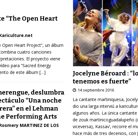
e “The Open Heart
Kariculture.net
e Open Heart Project”, un álbum
combina cuatro canciones
rpretaciones. El proyecto viene
ídeo para “Sacred Energy
iento de este álbum
[…]
Jocelyne Béroard : “l
tenemos es fuerte”
14 septiembre 2016
 merengue, deslumbra
La cantante martiniquesa, Jocel
ectáculo “Una noche
dio una larga interviú a karicultu
rera” en el Lehman
algunos años. La única cantante
he Performing Arts
de zouk martinicoguadalupeño (
Rosmery MARTINEZ DE LOS
viceversa), Kassav’, recorre el 
hace más de tres decenios, con