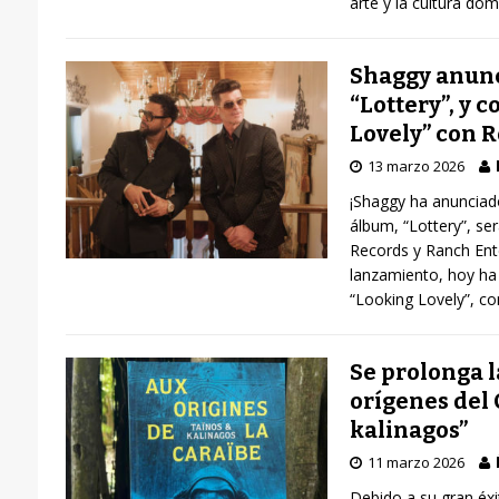
arte y la cultura dom
Shaggy anunc
“Lottery”, y 
Lovely” con 
13 marzo 2026
¡Shaggy ha anunciad
álbum, “Lottery”, se
Records y Ranch Ent
lanzamiento, hoy ha 
“Looking Lovely”, co
Se prolonga l
orígenes del 
kalinagos”
11 marzo 2026
Debido a su gran éxit