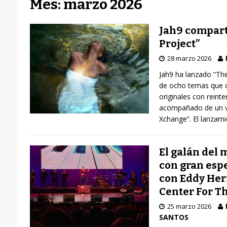
Mes: marzo 2026
Jah9 compart
Project”
28 marzo 2026
Jah9 ha lanzado “Th
de ocho temas que 
originales con reinte
acompañado de un v
Xchange”. El lanzam
El galán del
con gran esp
con Eddy Her
Center For T
25 marzo 2026
SANTOS