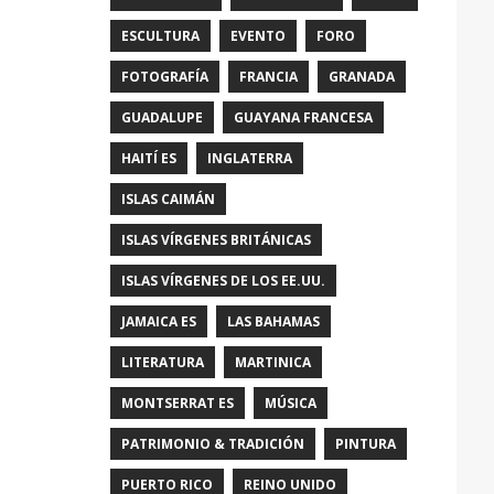
ESCULTURA
EVENTO
FORO
FOTOGRAFÍA
FRANCIA
GRANADA
GUADALUPE
GUAYANA FRANCESA
HAITÍ ES
INGLATERRA
ISLAS CAIMÁN
ISLAS VÍRGENES BRITÁNICAS
ISLAS VÍRGENES DE LOS EE.UU.
JAMAICA ES
LAS BAHAMAS
LITERATURA
MARTINICA
MONTSERRAT ES
MÚSICA
PATRIMONIO & TRADICIÓN
PINTURA
PUERTO RICO
REINO UNIDO