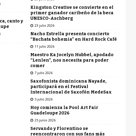
6
Kingston Creative se convierte en el
primer ganador caribeño de la beca
UNESCO-Aschberg
ca, canto y
23 julio 2026
lupe
Nacho Estrella presenta concierto
6
“Bachata bohemia” en Hard Rock Café
11 julio 2026
Maestro Ka Jocelyn Hubbel, apodado
“Lenlen”, nos necesita para poder
comer
7 julio 2026
Saxofonista dominicana Nayade,
participará en el Festival
Internacional de Saxofón MedeSax
5 julio 2026
Hoy comienza la Pool Art Fair
Guadeloupe 2026
25 junio 2026
Servando y Florentino se
reencontraron con sus fans más