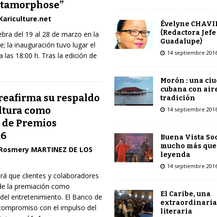
étamorphose”
Kariculture.net
Évelyne CHAVI
(Redactora Jefe
ebra del 19 al 28 de marzo en la
Guadalupe)
le; la inauguración tuvo lugar el
14 septiembre 201
 las 18:00 h. Tras la edición de
Morón : una ci
cubana con air
reafirma su respaldo
tradición
ultura como
14 septiembre 201
 de Premios
26
Buena Vista Soc
mucho más que
Rosmery MARTINEZ DE LOS
leyenda
14 septiembre 201
irá que clientes y colaboradores
 de la premiación como
El Caribe, una
 del entretenimiento. El Banco de
extraordinaria
 compromiso con el impulso del
literaria