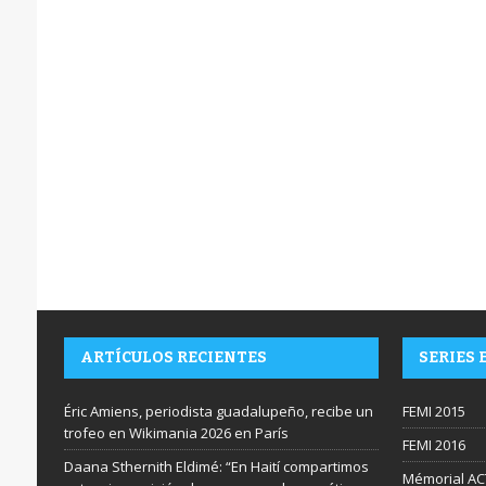
ARTÍCULOS RECIENTES
SERIES 
Éric Amiens, periodista guadalupeño, recibe un
FEMI 2015
trofeo en Wikimania 2026 en París
FEMI 2016
Daana Sthernith Eldimé: “En Haití compartimos
Mémorial AC