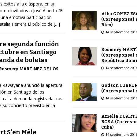
us éxitos a la diáspora, en un
omo invitados a José Alberto “El
Alba GOMEZ E
y una emotiva participación
(Corresponsal 
atalia Herrera El público de
[…]
Rico)
14 septiembre 201
re segunda función
Rosmery MART
octubre en Santiago
(Corresponsal 
anda de boletas
República dom
14 septiembre 201
Rosmery MARTINEZ DE LOS
 Rawayana anunció la apertura
Godson LUBRU
(Corresponsal e
ión en Santiago de los
14 septiembre 201
 la alta demanda registrada tras
e su concierto previsto en la
Amelia DUARTE
ROSA (Corresp
Cuba)
Art S’en Mêle
14 septiembre 201