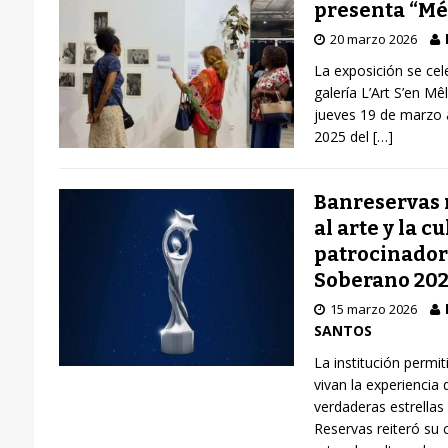
presenta “M
20 marzo 2026
La exposición se cel
galería L’Art S’en Mê
jueves 19 de marzo a
2025 del
[…]
Banreservas 
al arte y la c
patrocinador
Soberano 20
15 marzo 2026
SANTOS
La institución permit
vivan la experiencia
verdaderas estrellas
Reservas reiteró su