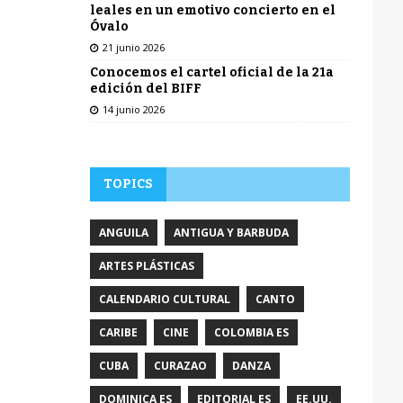
leales en un emotivo concierto en el
Óvalo
21 junio 2026
Conocemos el cartel oficial de la 21a
edición del BIFF
14 junio 2026
TOPICS
ANGUILA
ANTIGUA Y BARBUDA
ARTES PLÁSTICAS
CALENDARIO CULTURAL
CANTO
CARIBE
CINE
COLOMBIA ES
CUBA
CURAZAO
DANZA
DOMINICA ES
EDITORIAL ES
EE.UU.