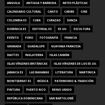
ANGUILA
ANTIGUA Y BARBUDA
ARTES PLÁSTICAS
CALENDARIO CULTURAL
CANTO
CARIBE
CINE
COLOMBIA ES
CUBA
CURAZAO
DANZA
DOMINICA ES
EDITORIAL ES
EE.UU.
ESCULTURA
EVENTO
FORO
FOTOGRAFÍA
FRANCIA
GRANADA
GUADALUPE
GUAYANA FRANCESA
HAITÍ ES
INGLATERRA
ISLAS CAIMÁN
ISLAS VÍRGENES BRITÁNICAS
ISLAS VÍRGENES DE LOS EE.UU.
JAMAICA ES
LAS BAHAMAS
LITERATURA
MARTINICA
MONTSERRAT ES
MÚSICA
PATRIMONIO & TRADICIÓN
PINTURA
PUERTO RICO
REINO UNIDO
REPÚBLICA DOMINICANA
SAN BARTOLOMÉ