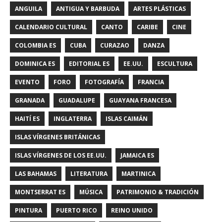
ANGUILA
ANTIGUA Y BARBUDA
ARTES PLÁSTICAS
CALENDARIO CULTURAL
CANTO
CARIBE
CINE
COLOMBIA ES
CUBA
CURAZAO
DANZA
DOMINICA ES
EDITORIAL ES
EE.UU.
ESCULTURA
EVENTO
FORO
FOTOGRAFÍA
FRANCIA
GRANADA
GUADALUPE
GUAYANA FRANCESA
HAITÍ ES
INGLATERRA
ISLAS CAIMÁN
ISLAS VÍRGENES BRITÁNICAS
ISLAS VÍRGENES DE LOS EE.UU.
JAMAICA ES
LAS BAHAMAS
LITERATURA
MARTINICA
MONTSERRAT ES
MÚSICA
PATRIMONIO & TRADICIÓN
PINTURA
PUERTO RICO
REINO UNIDO