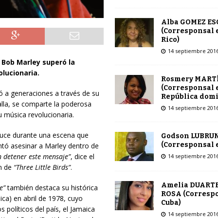
Alba GOMEZ E
(Corresponsal 
Rico)
14 septiembre 201
 Bob Marley superó la
olucionaria.
Rosmery MART
(Corresponsal 
ró a generaciones a través de su
República dom
lla, se comparte la poderosa
14 septiembre 201
u música revolucionaria.
uce durante una escena que
Godson LUBRU
(Corresponsal e
tó asesinar a Marley dentro de
 detener este mensaje”
, dice el
14 septiembre 201
ón de
“Three Little Birds”
.
Amelia DUARTE
e”
también destaca su histórica
ROSA (Corresp
ica) en abril de 1978, cuyo
Cuba)
s políticos del país, el Jamaica
14 septiembre 201