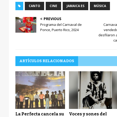
CANTO
CINE
JAMAICA ES
MÚSICA
PREVIOUS
Programa del Carnaval de
Carnava
Ponce, Puerto Rico, 2024
vendedo
desfilaron 
ca
ARTÍCULOS RELACIONADOS
La Perfecta cancela su
Voces y sones del