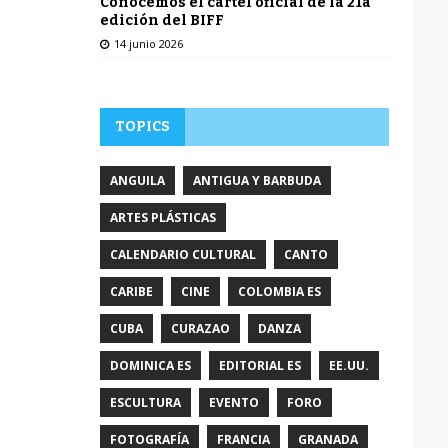
Conocemos el cartel oficial de la 21a
edición del BIFF
14 junio 2026
TOPICS
ANGUILA
ANTIGUA Y BARBUDA
ARTES PLÁSTICAS
CALENDARIO CULTURAL
CANTO
CARIBE
CINE
COLOMBIA ES
CUBA
CURAZAO
DANZA
DOMINICA ES
EDITORIAL ES
EE.UU.
ESCULTURA
EVENTO
FORO
FOTOGRAFÍA
FRANCIA
GRANADA