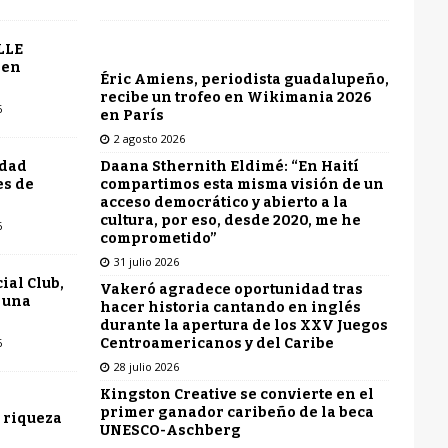
LLE
 en
Éric Amiens, periodista guadalupeño,
recibe un trofeo en Wikimania 2026
6
en París
2 agosto 2026
Daana Sthernith Eldimé: “En Haití
udad
compartimos esta misma visión de un
es de
acceso democrático y abierto a la
cultura, por eso, desde 2020, me he
6
comprometido”
31 julio 2026
ial Club,
Vakeró agradece oportunidad tras
 una
hacer historia cantando en inglés
durante la apertura de los XXV Juegos
Centroamericanos y del Caribe
6
28 julio 2026
Kingston Creative se convierte en el
primer ganador caribeño de la beca
 riqueza
UNESCO-Aschberg