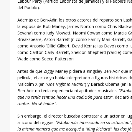
Labour Party (Partido Laborista de Jamaica) y el People’s Na
del Pueblo).
Además de Ben-Adir, los otros actores del reparto son Lasha
la esposa de Bob Marley, James Norton como Chris Blackwel
Sevana) como Judy Mowatt, Naomi Cowan como Marcia Gri
Breakspeare, Aston Barrett Jr. como Family Man Barrett, 
como Antonio ‘Gillie’ Gilbert, David Kerr (alias Davo) como 
como Carlton Carly Barrett, Sheldon Shepherd (Yardie) como 
Wade como Seeco Patterson.
Antes de que Ziggy Marley pidiera a Kingsley Ben-Adir que in
película, el actor ya había interpretado a figuras histórica
Malcolm X (en
“One Night in Miami”
) y Barack Obama (en la
Ben-Adir no tenía experiencia ni aptitudes musicales.
“Estab
que no tenía sentido hacer una audición para esto”
, declaró
cantar. No sé bailar”
.
Sin embargo, el director buscaba contratar a un actor en lu
al icono del reggae.
“Estaba más interesado en su actuación”
la misma manera que me acerqué a “King Richard”, las dos jóv