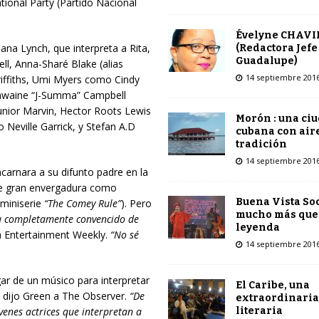
tional Party (Partido Nacional
Évelyne CHAVI
na Lynch, que interpreta a Rita,
(Redactora Jefe
Guadalupe)
l, Anna-Sharé Blake (alias
14 septiembre 201
ffiths, Umi Myers como Cindy
Gawaine “J-Summa” Campbell
Junior Marvin, Hector Roots Lewis
Morón : una ci
Neville Garrick, y Stefan A.D
cubana con air
tradición
14 septiembre 201
carnara a su difunto padre en la
s de gran envergadura como
Buena Vista Soc
 miniserie
“The Comey Rule”
). Pero
mucho más que
a completamente convencido de
leyenda
 a Entertainment Weekly.
“No sé
14 septiembre 201
gar de un músico para interpretar
El Caribe, una
, dijo Green a The Observer.
“De
extraordinaria
literaria
enes actrices que interpretan a