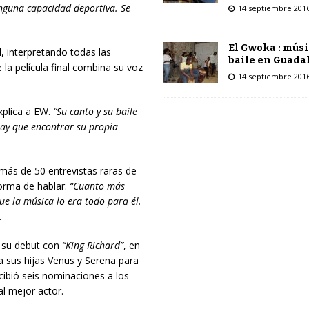
inguna capacidad deportiva. Se
14 septiembre 201
El Gwoka : músi
l, interpretando todas las
baile en Guada
la película final combina su voz
14 septiembre 201
xplica a EW.
“Su canto y su baile
hay que encontrar su propia
más de 50 entrevistas raras de
orma de hablar.
“Cuanto más
e la música lo era todo para él.
.
o su debut con
“King Richard”
, en
a sus hijas Venus y Serena para
ecibió seis nominaciones a los
al mejor actor.