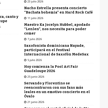
23 julio 2026
6
Nacho Estrella presenta concierto
“Bachata bohemia” en Hard Rock Café
ca, canto y
11 julio 2026
lupe
Maestro Ka Jocelyn Hubbel, apodado
6
“Lenlen”, nos necesita para poder
comer
7 julio 2026
Saxofonista dominicana Nayade,
participará en el Festival
Internacional de Saxofón MedeSax
5 julio 2026
Hoy comienza la Pool Art Fair
Guadeloupe 2026
25 junio 2026
Servando y Florentino se
reencontraron con sus fans más
leales en un emotivo concierto en el
Óvalo
21 junio 2026