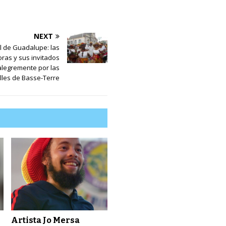
NEXT
l de Guadalupe: las
ras y sus invitados
alegremente por las
lles de Basse-Terre
Artista Jo Mersa