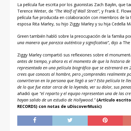
La película fue escrita por los guionistas Zach Baylin, que 
Terence Winter, de
“The Wolf of Wall Street”
, y Frank E. Flow
película fue producida en colaboración con miembros de la f
esposa Rita Marley, su hijo Ziggy Marley y su hija Cedella Ma
Green también habló sobre la preocupación de la familia p
una manera que parezca auténtica y significativa”
, dijo a The
Ziggy Marley compartió sus reflexiones sobre el monumental
antes de tiempo, y ahora es el momento de que la historia d
representada en una película biográfica que se estrenará en 
crees que conoces al hombre, pero ¿comprendes realmente po
convirtieron en la persona que llegó a ser? Esta película te ll
de lo que fue estar cerca de la leyenda, ver su dolor, sus penas
añadió que
“el reparto y el equipo representan una de las c
hayan salido de un estudio de Hollywood.”
(Artículo escri
RECORDS) con notas de uDiscoverMusic)