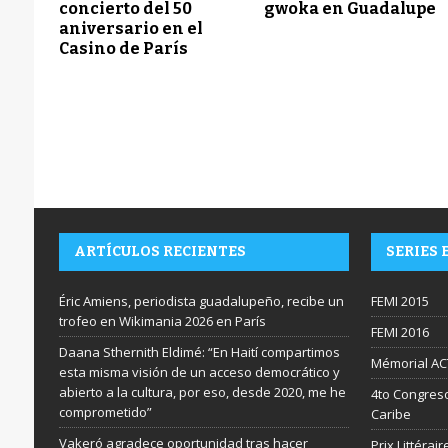
concierto del 50
gwoka en Guadalupe
aniversario en el
Casino de París
ARTÍCULOS RECIENTES
SERIES 
Éric Amiens, periodista guadalupeño, recibe un
FEMI 2015
trofeo en Wikimania 2026 en París
FEMI 2016
Daana Sthernith Eldimé: “En Haití compartimos
Mémorial AC
esta misma visión de un acceso democrático y
abierto a la cultura, por eso, desde 2020, me he
4to Congreso
comprometido”
Caribe
Vakeró agradece oportunidad tras hacer
Prix Littéra