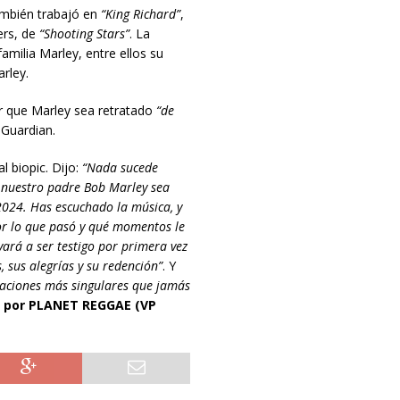
también trabajó en
“King Richard”
,
ers, de
“Shooting Stars”
. La
amilia Marley, entre ellos su
rley.
or que Marley sea retratado
“de
 Guardian.
 biopic. Dijo:
“Nada sucede
e nuestro padre Bob Marley sea
2024. Has escuchado la música, y
r lo que pasó y qué momentos le
evará a ser testigo por primera vez
, sus alegrías y su redención”
. Y
reaciones más singulares que jamás
to por PLANET REGGAE (VP