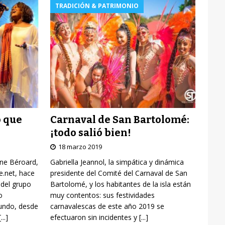
TRADICIÓN & PATRIMONIO
Carnaval de San Bartolomé:
o que
¡todo salió bien!
18 marzo 2019
Gabriella Jeannol, la simpática y dinámica
yne Béroard,
presidente del Comité del Carnaval de San
re.net, hace
Bartolomé, y los habitantes de la isla están
 del grupo
muy contentos: sus festividades
o
carnavalescas de este año 2019 se
mundo, desde
efectuaron sin incidentes y
[...]
[...]