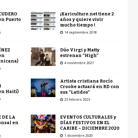
¡Kariculture.net tiene 2
SCUDERO
años y quiere vivir
en Puerto
mucho tiempo !
14 septiembre 2018
6
Dúo Virgi y Matty
ÍNEZ
estrenan “High”
en
inicana)
4 noviembre 2021
6
Artista cristiana Rocío
N
Crooke actuará en RD con
n Haití)
sus “Latidos”
6
25 febrero 2023
EVENTOS CULTURALES y
 DE LA
DÍAS FESTIVOS EN EL
onsal en
CARIBE – DICIEMBRE 2020
1 diciembre 2020
6