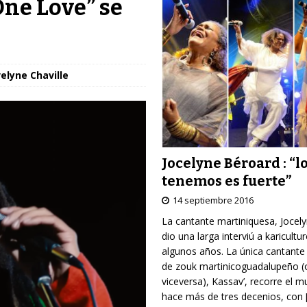
One Love” se
elyne Chaville
Jocelyne Béroard : “l
tenemos es fuerte”
14 septiembre 2016
La cantante martiniquesa, Jocel
dio una larga interviú a karicultu
algunos años. La única cantante
de zouk martinicoguadalupeño (
viceversa), Kassav’, recorre el 
hace más de tres decenios, con